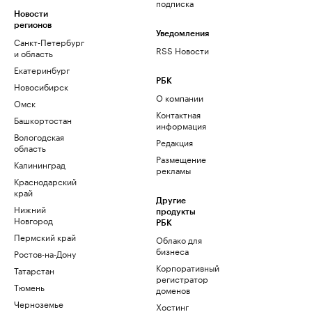
подписка
Новости
регионов
Уведомления
Санкт-Петербург
RSS Новости
и область
Екатеринбург
РБК
Новосибирск
О компании
Омск
Контактная
Башкортостан
информация
Вологодская
Редакция
область
Размещение
Калининград
рекламы
Краснодарский
край
Другие
Нижний
продукты
Новгород
РБК
Пермский край
Облако для
бизнеса
Ростов-на-Дону
Корпоративный
Татарстан
регистратор
Тюмень
доменов
Черноземье
Хостинг