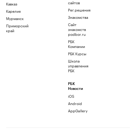
сайтов
Кавказ
Рег.решения
Карелия
Знакомства
Мурманск
Сайт
Приморский
знакомств
край
podbor.ru
РБК
Компании
РБК Курсы
Школа
управления
РБК
РБК
Новости
iOS
Android
AppGallery