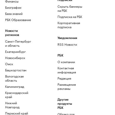
Финансы
Подписки
Скрыть баннеры
Биографии
на РБК
База знаний
Подписка на РБК
РБК Образование
Корпоративная
подписка
Новости
регионов
Уведомления
Санкт-Петербург
RSS Новости
и область
Екатеринбург
РБК
Новосибирск
О компании
Омск
Контактная
Башкортостан
информация
Вологодская
Редакция
область
Размещение
Калининград
рекламы
Краснодарский
край
Другие
Нижний
продукты
Новгород
РБК
Пермский край
Облако для