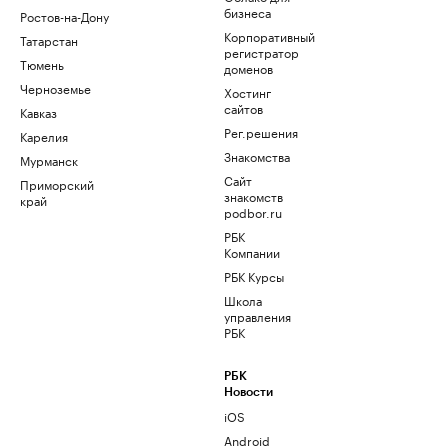
бизнеса
Ростов-на-Дону
Корпоративный
Татарстан
регистратор
Тюмень
доменов
Черноземье
Хостинг
сайтов
Кавказ
Рег.решения
Карелия
Знакомства
Мурманск
Сайт
Приморский
знакомств
край
podbor.ru
РБК
Компании
РБК Курсы
Школа
управления
РБК
РБК
Новости
iOS
Android