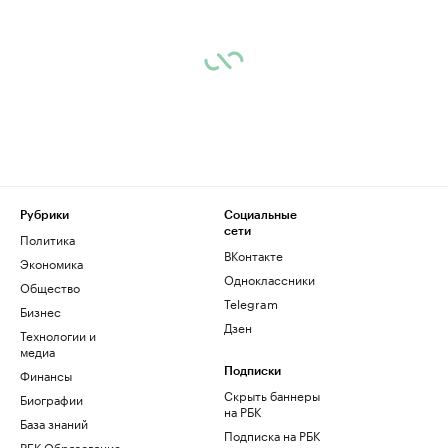
Рубрики
Социальные
сети
Политика
ВКонтакте
Экономика
Одноклассники
Общество
Telegram
Бизнес
Дзен
Технологии и
медиа
Финансы
Подписки
Скрыть баннеры
Биографии
на РБК
База знаний
Подписка на РБК
РБК Образование