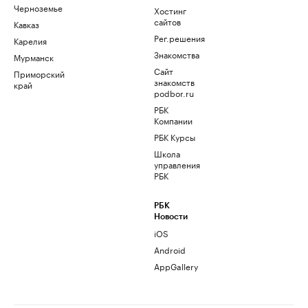
Черноземье
Хостинг
сайтов
Кавказ
Рег.решения
Карелия
Знакомства
Мурманск
Сайт
Приморский
знакомств
край
podbor.ru
РБК
Компании
РБК Курсы
Школа
управления
РБК
РБК
Новости
iOS
Android
AppGallery