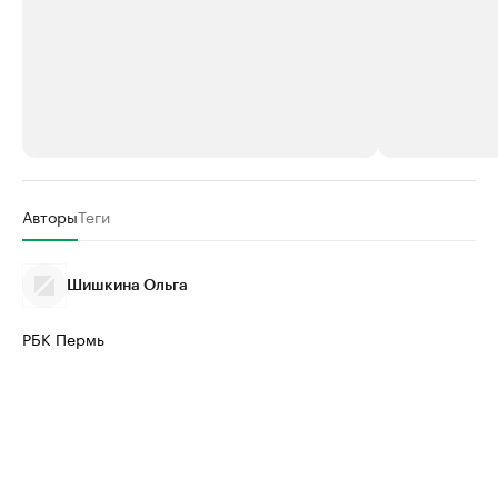
РБК Компании
РБК Компании
Авторы
Теги
Крупные организации в
Крупнейшие
нефтегазовой промышленности
недвижимос
Шишкина Ольга
Найдите и проверьте данные в каталоге
Посмотрите данные
РБК Пермь