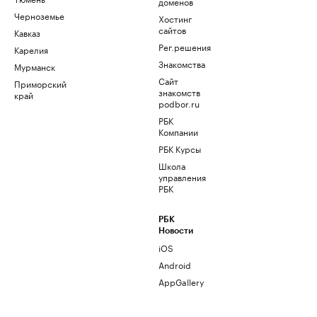
доменов
Черноземье
Хостинг
сайтов
Кавказ
Рег.решения
Карелия
Знакомства
Мурманск
Сайт
Приморский
знакомств
край
podbor.ru
РБК
Компании
РБК Курсы
Школа
управления
РБК
РБК
Новости
iOS
Android
AppGallery