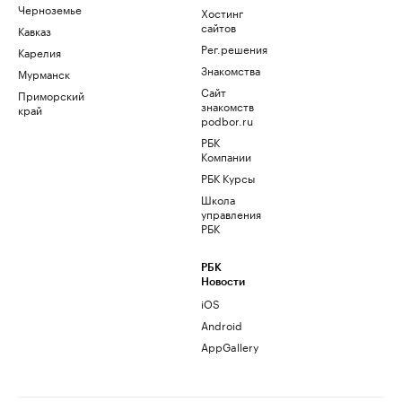
Черноземье
Хостинг
сайтов
Кавказ
Рег.решения
Карелия
Знакомства
Мурманск
Сайт
Приморский
знакомств
край
podbor.ru
РБК
Компании
РБК Курсы
Школа
управления
РБК
РБК
Новости
iOS
Android
AppGallery