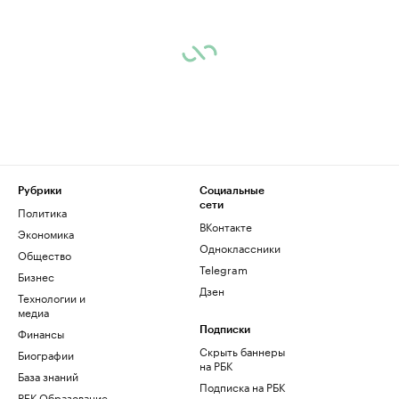
Рубрики
Социальные
сети
Политика
ВКонтакте
Экономика
Одноклассники
Общество
Telegram
Бизнес
Дзен
Технологии и
медиа
Финансы
Подписки
Скрыть баннеры
Биографии
на РБК
База знаний
Подписка на РБК
РБК Образование