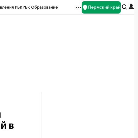
Пермский край
вления РБК
РБК Образование
редитные рейтинги
Франшизы
Газета
ок наличной валюты
и
й в