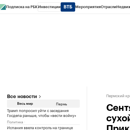
Подписка на РБК
Инвестиции
Мероприятия
Отрасли
Недви
РБК Курсы
РБК Life
Тренды
Визионеры
Национальные проекты
Горо
Спецпроекты СПб
Конференции СПб
Спецпроекты
Проверка конт
Пермский кр
Все новости
Пермь
Весь мир
Сент
Трамп попросил уйти с заседания
Госдепа раньше, чтобы «вести войну»
сухо
Политика
Испания ввела контроль на границе
Прик