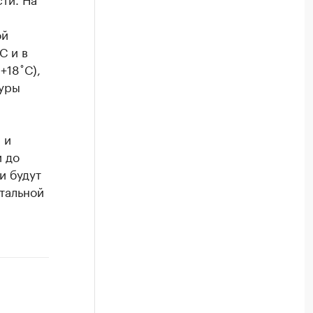
ой
С и в
+18˚С),
туры
 и
и до
и будут
стальной