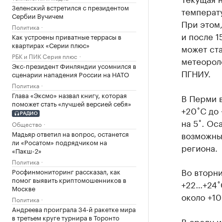
Зеленский встретился с президентом
температу
Сербии Вучичем
При этом,
Политика
и после 1
Как устроены приватные террасы в
квартирах «Серии плюс»
может ста
РБК и ПИК Серия плюс
метеорол
Экс-президент Финляндии усомнился в
ПГНИУ.
сценарии нападения России на НАТО
Политика
Глава «Эксмо» назвал книгу, которая
В Перми 
поможет стать «лучшей версией себя»
+20˚С до 
РАДИО
на 5˚. Ос
Общество
Мадьяр ответил на вопрос, останется
возможны 
ли «Росатом» подрядчиком на
региона.
«Пакш-2»
Политика
Во вторни
Росфинмониторинг рассказал, как
помог выявить криптомошенников в
+22…+24˚С
Москве
около +10
Политика
Андреева проиграла 34-й ракетке мира
в третьем круге турнира в Торонто
В среду и