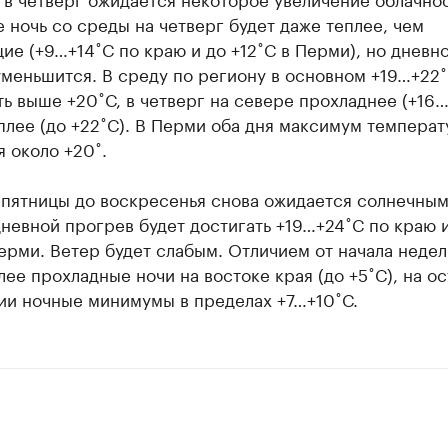
 ночь со среды на четверг будет даже теплее, чем
е (+9…+14˚С по краю и до +12˚С в Перми), но дневн
меньшится. В среду по региону в основном +19…+22˚
ь выше +20˚С, в четверг на севере прохладнее (+16…
плее (до +22˚С). В Перми оба дня максимум темпера
 около +20˚.
 пятницы до воскресенья снова ожидается солнечным
невной прогрев будет достигать +19…+24˚С по краю 
ерми. Ветер будет слабым. Отличием от начала недел
лее прохладные ночи на востоке края (до +5˚С), на о
ии ночные минимумы в пределах +7…+10˚С.