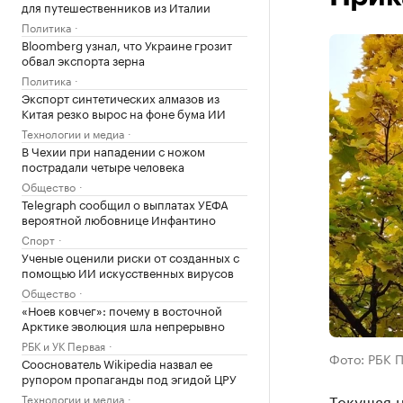
для путешественников из Италии
Политика
Bloomberg узнал, что Украине грозит
обвал экспорта зерна
Политика
Экспорт синтетических алмазов из
Китая резко вырос на фоне бума ИИ
Технологии и медиа
В Чехии при нападении с ножом
пострадали четыре человека
Общество
Telegraph сообщил о выплатах УЕФА
вероятной любовнице Инфантино
Спорт
Ученые оценили риски от созданных с
помощью ИИ искусственных вирусов
Общество
«Ноев ковчег»: почему в восточной
Арктике эволюция шла непрерывно
РБК и УК Первая
Фото: РБК 
Сооснователь Wikipedia назвал ее
рупором пропаганды под эгидой ЦРУ
Текущая н
Технологии и медиа