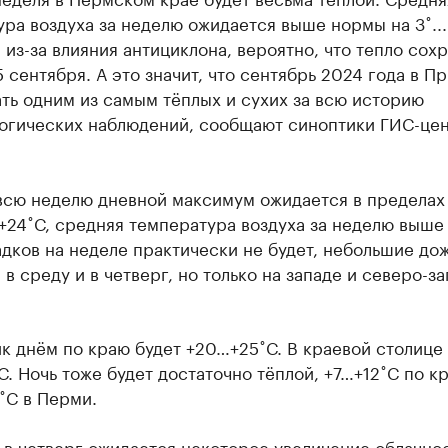
ра воздуха за неделю ожидается выше нормы на 3˚...
 из-за влияния антициклона, вероятно, что тепло сох
5 сентября. А это значит, что сентябрь 2024 года в П
ть одним из самым тёплых и сухих за всю историю
огических наблюдений, сообщают синоптики ГИС-це
всю неделю дневной максимум ожидается в пределах
+24˚С, средняя температура воздуха за неделю выш
адков на неделе практически не будет, небольшие до
в среду и в четверг, но только на западе и северо-з
к днём по краю будет +20…+25˚С. В краевой столице
. Ночь тоже будет достаточно тёплой, +7…+12˚С по к
˚С в Перми.
 в четверг ожидается некоторое увеличение облачнос