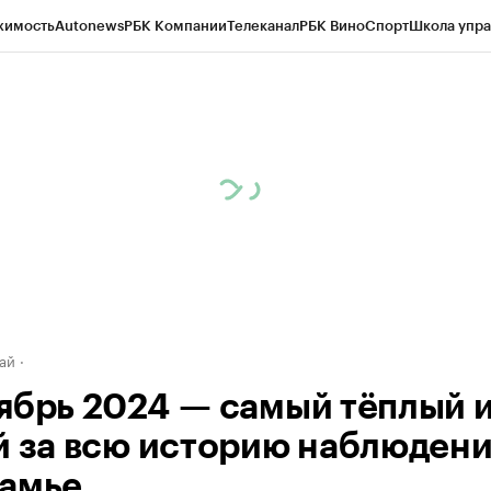
жимость
Autonews
РБК Компании
Телеканал
РБК Вино
Спорт
Школа упра
д
Стиль
Крипто
РБК Бизнес-среда
Дискуссионный клуб
Исследования
К
рагентов
Политика
Экономика
Бизнес
Технологии и медиа
Финансы
Рын
ай
ябрь 2024 — самый тёплый 
й за всю историю наблюдени
амье