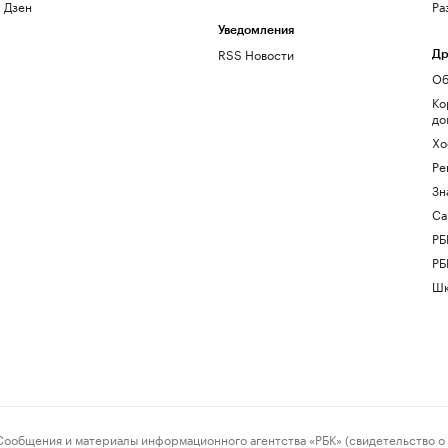
Дзен
Ра
Уведомления
RSS Новости
Др
Об
Ко
до
Хо
Ре
Зн
Са
РБ
РБ
Шк
ения и материалы информационного агентства «РБК» (свидетельство о 