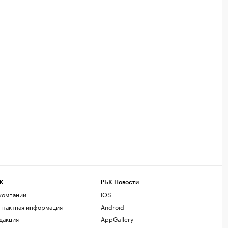
К
РБК Новости
компании
iOS
нтактная информация
Android
дакция
AppGallery