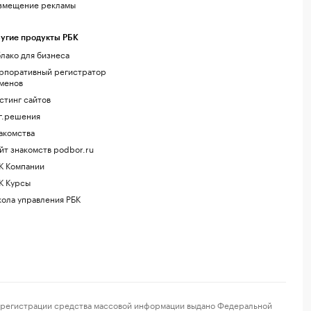
змещение рекламы
угие продукты РБК
лако для бизнеса
рпоративный регистратор
менов
стинг сайтов
г.решения
акомства
йт знакомств podbor.ru
К Компании
К Курсы
ола управления РБК
регистрации средства массовой информации выдано Федеральной