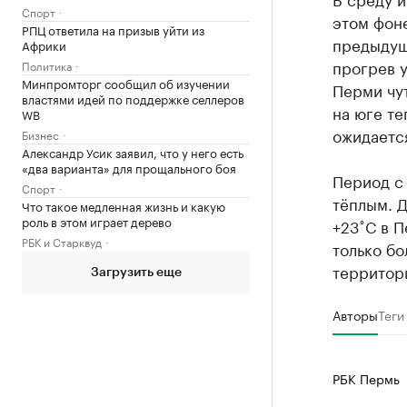
Спорт
этом фоне
РПЦ ответила на призыв уйти из
предыдущи
Африки
прогрев у
Политика
Минпромторг сообщил об изучении
Перми чут
властями идей по поддержке селлеров
на юге те
WB
ожидается
Бизнес
Александр Усик заявил, что у него есть
«два варианта» для прощального боя
Период с
Спорт
тёплым. Д
Что такое медленная жизнь и какую
роль в этом играет дерево
+23˚С в П
РБК и Старквуд
только бо
территор
Загрузить еще
Авторы
Теги
РБК Пермь