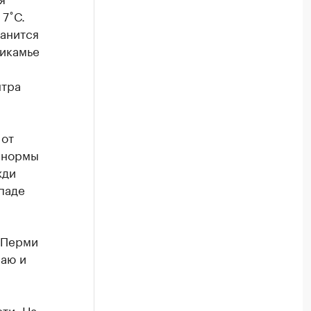
 7˚С.
ранится
рикамье
нтра
 от
е нормы
жди
ападе
 Перми
раю и
ти. На