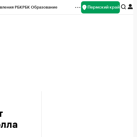
Пермский край
вления РБК
РБК Образование
редитные рейтинги
Франшизы
Газета
ок наличной валюты
т
элла