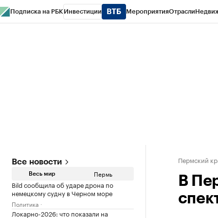
Подписка на РБК
Инвестиции
Мероприятия
Отрасли
Недви
РБК Курсы
РБК Life
Тренды
Визионеры
Национальные проекты
Горо
Спецпроекты СПб
Конференции СПб
Спецпроекты
Проверка конт
Пермский кр
Все новости
Пермь
Весь мир
В Пе
Bild сообщила об ударе дрона по
немецкому судну в Черном море
спек
Политика
Локарно-2026: что показали на