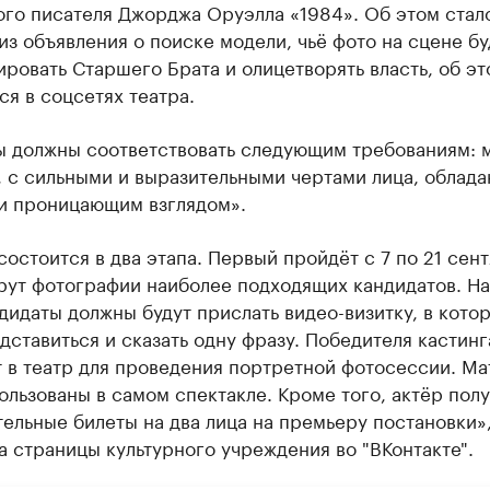
ого писателя Джорджа Оруэлла «1984». Об этом стал
из объявления о поиске модели, чьё фото на сцене бу
ровать Старшего Брата и олицетворять власть, об эт
я в соцсетях театра.
ы должны соответствовать следующим требованиям: 
, с сильными и выразительными чертами лица, облад
и проницающим взглядом».
состоится в два этапа. Первый пройдёт с 7 по 21 сент
рут фотографии наиболее подходящих кандидатов. На
дидаты должны будут прислать видео-визитку, в кото
дставиться и сказать одну фразу. Победителя кастинг
т в театр для проведения портретной фотосессии. М
ользованы в самом спектакле. Кроме того, актёр полу
ельные билеты на два лица на премьеру постановки»
а страницы культурного учреждения во "ВКонтакте".