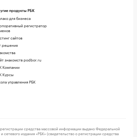
угие продукты РБК
лако для бизнеса
рпоративный регистратор
менов
стинг сайтов
г.решения
акомства
йт знакомств podbor.ru
К Компании
К Курсы
ола управления РБК
регистрации средства массовой информации выдано Федеральной
и сетевого издания «РБК» (свидетельство о регистрации средства