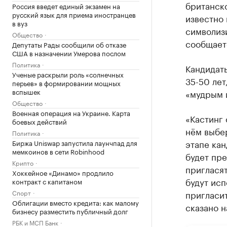
британск
Россия введет единый экзамен на
русский язык для приема иностранцев
известно 
в вуз
символизи
Общество
сообщаетс
Депутаты Рады сообщили об отказе
США в назначении Умерова послом
Политика
Кандидат
Ученые раскрыли роль «солнечных
35-50 лет
перьев» в формировании мощных
вспышек
«мудрым 
Общество
Военная операция на Украине. Карта
«Кастинг 
боевых действий
нём выбе
Политика
этапе кан
Биржа Uniswap запустила лаунчпад для
мемкоинов в сети Robinhood
будет пре
Крипто
приглася
Хоккейное «Динамо» продлило
будут исп
контракт с капитаном
Спорт
пригласит
Облигации вместо кредита: как малому
сказано н
бизнесу разместить публичный долг
РБК и МСП Банк