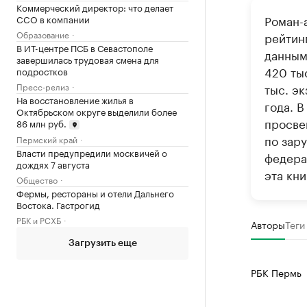
Коммерческий директор: что делает
Роман-
CCO в компании
Образование
рейтин
В ИТ-центре ПСБ в Севастополе
данным
завершилась трудовая смена для
420 тыс
подростков
Пресс-релиз
тыс. э
На восстановление жилья в
года. В
Октябрьском округе выделили более
просве
86 млн руб.
по зар
Пермский край
Власти предупредили москвичей о
федера
дождях 7 августа
эта кни
Общество
Фермы, рестораны и отели Дальнего
Востока. Гастрогид
РБК и РСХБ
Авторы
Теги
Загрузить еще
РБК Пермь