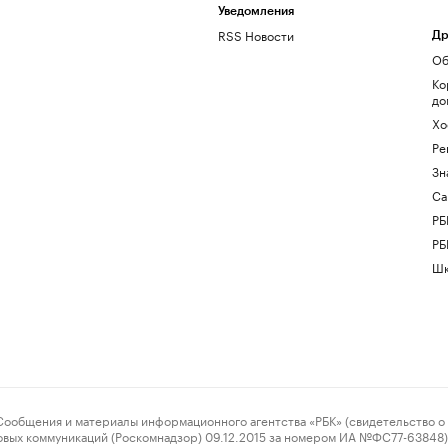
Уведомления
RSS Новости
Др
Об
Ко
до
Хо
Ре
Зн
Са
РБ
РБ
Шк
ения и материалы информационного агентства «РБК» (свидетельство о 
овых коммуникаций (Роскомнадзор) 09.12.2015 за номером ИА №ФС77-63848) 