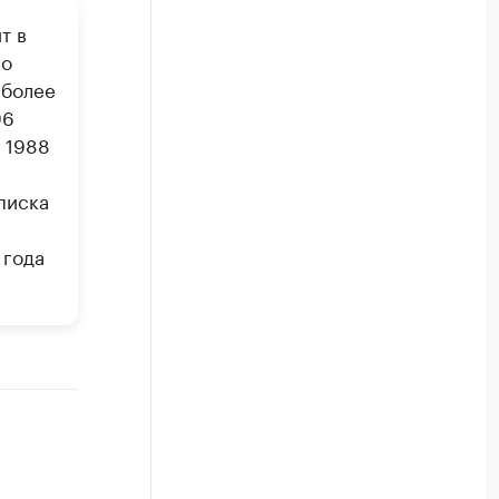
т в
По
 более
96
 1988
писка
 года