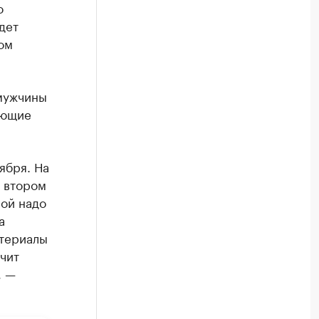
о
дет
ом
мужчины
ающие
ября. На
 втором
рой надо
а
атериалы
чит
, —