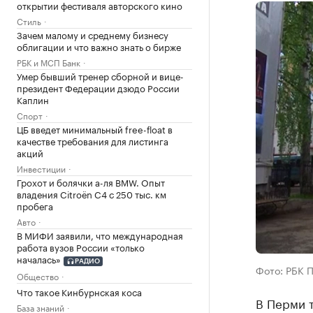
открытии фестиваля авторского кино
Стиль
Зачем малому и среднему бизнесу
облигации и что важно знать о бирже
РБК и МСП Банк
Умер бывший тренер сборной и вице-
президент Федерации дзюдо России
Каплин
Спорт
ЦБ введет минимальный free-float в
качестве требования для листинга
акций
Инвестиции
Грохот и болячки а-ля BMW. Опыт
владения Citroёn C4 с 250 тыс. км
пробега
Авто
В МИФИ заявили, что международная
работа вузов России «только
началась»
РАДИО
Фото: РБК 
Общество
Что такое Кинбурнская коса
В Перми т
База знаний