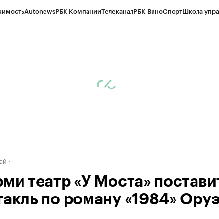
жимость
Autonews
РБК Компании
Телеканал
РБК Вино
Спорт
Школа упра
д
Стиль
Крипто
РБК Бизнес-среда
Дискуссионный клуб
Исследования
К
рагентов
Политика
Экономика
Бизнес
Технологии и медиа
Финансы
Рын
ай
рми театр «У Моста» постави
такль по роману «1984» Ору