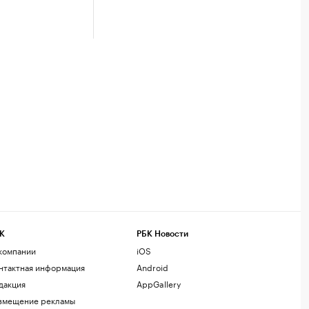
К
РБК Новости
компании
iOS
нтактная информация
Android
дакция
AppGallery
змещение рекламы