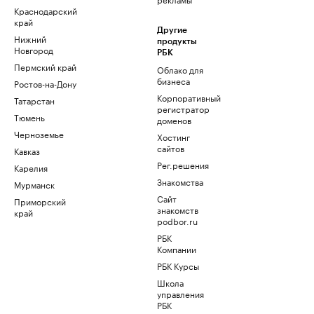
Краснодарский
край
Другие
Нижний
продукты
Новгород
РБК
Пермский край
Облако для
бизнеса
Ростов-на-Дону
Корпоративный
Татарстан
регистратор
Тюмень
доменов
Черноземье
Хостинг
сайтов
Кавказ
Рег.решения
Карелия
Знакомства
Мурманск
Сайт
Приморский
знакомств
край
podbor.ru
РБК
Компании
РБК Курсы
Школа
управления
РБК