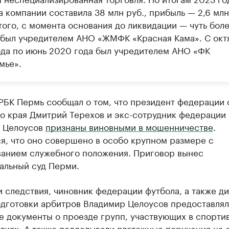
 компании составила 38 млн руб., прибыль — 2,6 млн
того, с момента основания до ликвидации — чуть бол
 был учредителем АНО «ЖМФК «Красная Кама». С окт
ода по июнь 2020 года был учредителем АНО «ФК
мье».
РБК Пермь сообщал о том, что президент федерации 
о края Дмитрий Терехов и экс-сотрудник федерации
 Целоусов
признаны виновными в мошенничестве
.
я, что оно совершено в особо крупном размере с
ванием служебного положения. Приговор вынес
альный суд Перми.
 следствия, чиновник федерации футбола, а также д
одготовки арбитров Владимир Целоусов предоставля
е документы о проезде групп, участвующих в спорти
тиях. А также подделывали платежные поручения на 