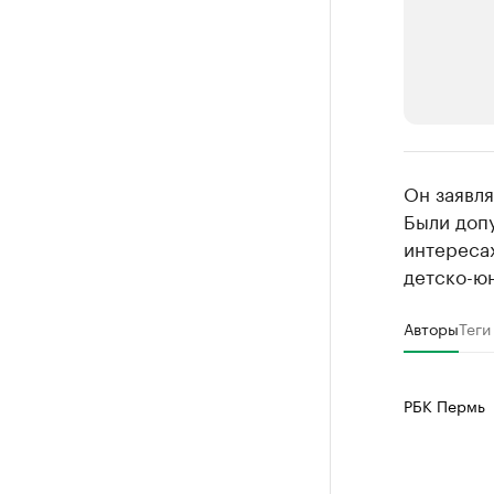
РБК Компан
Он заявля
Крупные
Были доп
интересах
Найдите и про
детско-ю
Авторы
Теги
РБК Пермь