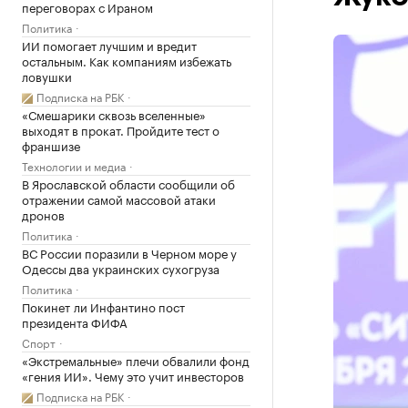
переговорах с Ираном
Политика
ИИ помогает лучшим и вредит
остальным. Как компаниям избежать
ловушки
Подписка на РБК
«Смешарики сквозь вселенные»
выходят в прокат. Пройдите тест о
франшизе
Технологии и медиа
В Ярославской области сообщили об
отражении самой массовой атаки
дронов
Политика
ВС России поразили в Черном море у
Одессы два украинских сухогруза
Политика
Покинет ли Инфантино пост
президента ФИФА
Спорт
«Экстремальные» плечи обвалили фонд
«гения ИИ». Чему это учит инвесторов
Подписка на РБК