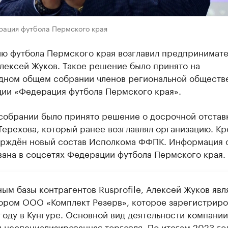
рация футбола Пермского края
ю футбола Пермского края возглавил предпринимате
лексей Жуков. Такое решение было принято на
дном общем собрании членов региональной обществ
ции «Федерация футбола Пермского края».
 собрании было принято решение о досрочной отстав
ерехова, который ранее возглавлял организацию. К
верждён новый состав Исполкома ФФПК. Информация 
вана в соцсетях Федерации футбола Пермского края.
ым базы контрагентов Rusprofile, Алексей Жуков явл
ором ООО «Комплект Резерв», которое зарегистриро
 году в Кунгуре. Основной вид деятельности компани
я неспециализированная торговля. По итогам 2023 го