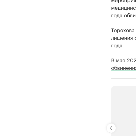
медицинск
года обв
Терехова 
лишения 
года.
В мае 20
обвинени