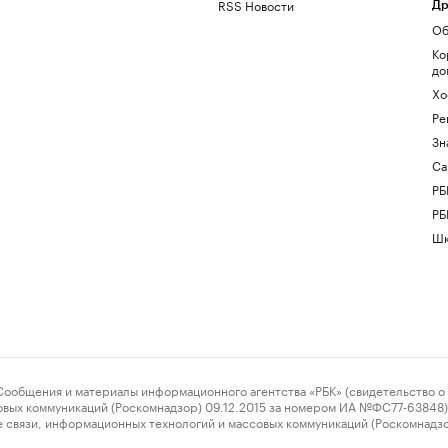
RSS Новости
Др
Об
Ко
до
Хо
Ре
Зн
Са
РБ
РБ
Шк
ения и материалы информационного агентства «РБК» (свидетельство о 
овых коммуникаций (Роскомнадзор) 09.12.2015 за номером ИА №ФС77-63848) 
 связи, информационных технологий и массовых коммуникаций (Роскомнадз