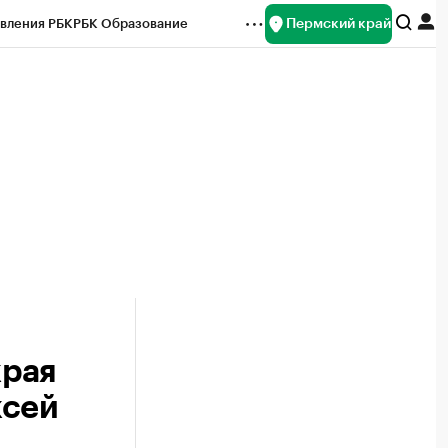
Пермский край
вления РБК
РБК Образование
редитные рейтинги
Франшизы
Газета
ок наличной валюты
края
ксей