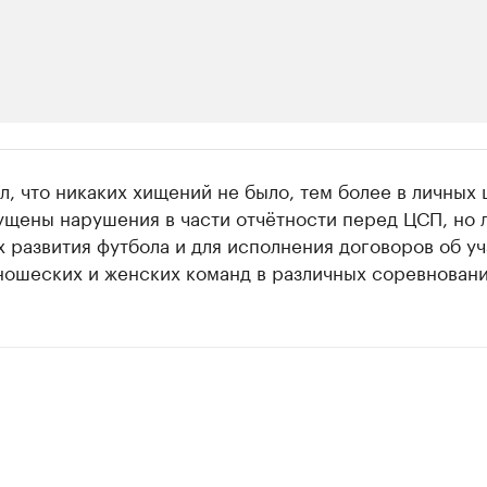
ии
л, что никаких хищений не было, тем более в личных 
 организации в нефтегазовой промышленно
ущены нарушения в части отчётности перед ЦСП, но 
 развития футбола и для исполнения договоров об у
верьте данные в каталоге
ношеских и женских команд в различных соревновани