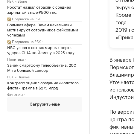
РБК и Stone
выручка
Росстат назвал отрасли с средней
зарплатой выше ₽500 тыс.
Кроме 
Подписка на РБК
года —
Большая афера. Зачем начальники
2019 г
мотивируют сотрудников фейковыми
успехами
«Прика
Подписка на РБК
NBC узнал о сотнях мирных жертв
ударов США по Йемену в 2025 году
В январе 
Политика
Зачем смартфону телеобъектив, 200
Пермског
Мп и большой сенсор
Владимир
РБК и Huawei
Уточняетс
Конгресс оценил создание «Золотого
флота» Трампа в $275 млрд
использо
Финансы
Индустри
Загрузить еще
По версии
центра п
фиктивны
мероприя