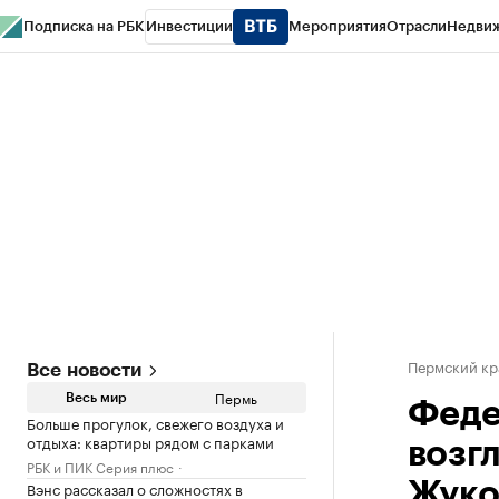
Подписка на РБК
Инвестиции
Мероприятия
Отрасли
Недви
РБК Курсы
РБК Life
Тренды
Визионеры
Национальные проекты
Горо
Спецпроекты СПб
Конференции СПб
Спецпроекты
Проверка конт
Пермский кр
Все новости
Пермь
Весь мир
Феде
Больше прогулок, свежего воздуха и
отдыха: квартиры рядом с парками
возг
РБК и ПИК Серия плюс
Вэнс рассказал о сложностях в
Жуко