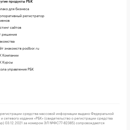
угие продукты РБК
лако для бизнеса
рпоративный регистратор
менов
стинг сайтов
г.решения
акомства
йт знакомств podbor.ru
К Компании
К Курсы
ола управления РБК
регистрации средства массовой информации выдано Федеральной
и сетевого издания «РБК» (свидетельство о регистрации средства
ор) 03.12.2021 за номером ЭЛ №ФС77-82385) сопровождаются