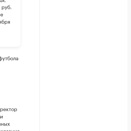
 руб.
ее
ября
футбола
иректор
ли
вных
оказание