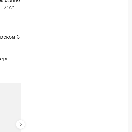
т 2021
сроком 3
ерг