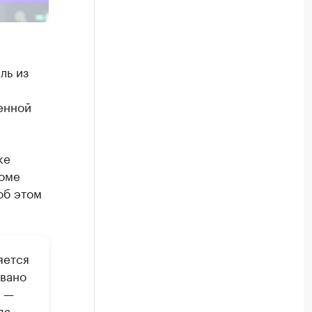
ль из
енной
ке
роме
об этом
яется
вано
и —
да,