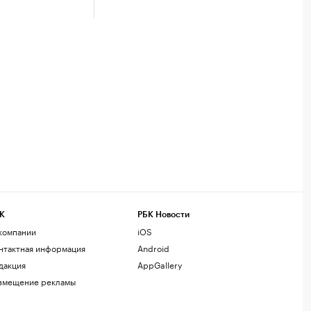
К
РБК Новости
компании
iOS
нтактная информация
Android
дакция
AppGallery
змещение рекламы