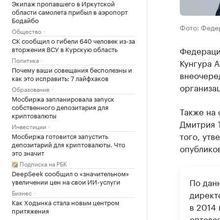
Экипаж пропавшего в Иркутской
области самолета прибыл в аэропорт
Бодайбо
Фото: Феде
Общество
СК сообщил о гибели 640 человек из-за
вторжения ВСУ в Курскую область
Федераци
Политика
Кунгура А
Почему ваши совещания бесполезны и
внеочере
как это исправить: 7 лайфхаков
организа
Образование
Мосбиржа запланировала запуск
собственного депозитария для
Также на
криптовалюты
Дмитрия Т
Инвестиции
того, ут
Мосбиржа готовится запустить
депозитарий для криптовалюты. Что
опублико
это значит
Подписка на РБК
DeepSeek сообщил о «значительном»
По данн
увеличении цен на свои ИИ-услуги
Бизнес
директ
Как Ходынка стала новым центром
в 2014
притяжения
оптова