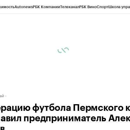
жимость
Autonews
РБК Компании
Телеканал
РБК Вино
Спорт
Школа упра
д
Стиль
Крипто
РБК Бизнес-среда
Дискуссионный клуб
Исследования
К
рагентов
Политика
Экономика
Бизнес
Технологии и медиа
Финансы
Рын
ай
рацию футбола Пермского 
лавил предприниматель Але
в