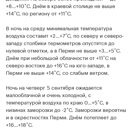
+8…+10˚С. Днём в краевой столице не выше
+14˚С, по региону от +11˚С.
В ночь на среду минимальная температура
воздуха составит +2…+7˚С, по северу и северо-
западу столбики термометров опустятся до
нулевой отметки, а в Перми не выше +3…+5˚С.
Днём при небольшой облачности от +11˚С на
северо-востоке до +16˚С на юго-западе, в
Перми не выше +14˚С, со слабым ветром.
Ночь на четверг 5 сентября ожидается
малооблачной и очень холодной, с
температурой воздуха по краю 0…+5˚С, в
низинах заморозки до -2˚С. Заморозки вероятны
и в окрестностях Перми. Днём потеплеет до
+16…+18˚С.