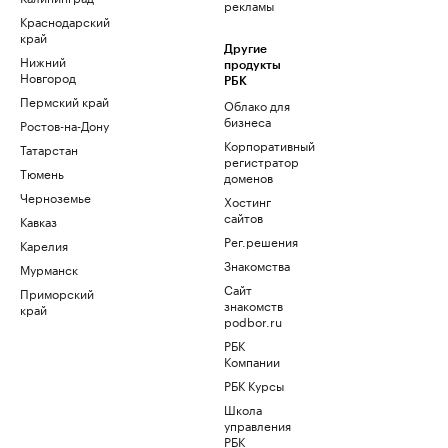
рекламы
Краснодарский
край
Другие
Нижний
продукты
Новгород
РБК
Пермский край
Облако для
бизнеса
Ростов-на-Дону
Корпоративный
Татарстан
регистратор
Тюмень
доменов
Черноземье
Хостинг
сайтов
Кавказ
Рег.решения
Карелия
Знакомства
Мурманск
Сайт
Приморский
знакомств
край
podbor.ru
РБК
Компании
РБК Курсы
Школа
управления
РБК