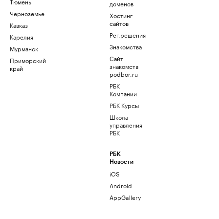
Тюмень
доменов
Черноземье
Хостинг
сайтов
Кавказ
Рег.решения
Карелия
Знакомства
Мурманск
Сайт
Приморский
знакомств
край
podbor.ru
РБК
Компании
РБК Курсы
Школа
управления
РБК
РБК
Новости
iOS
Android
AppGallery