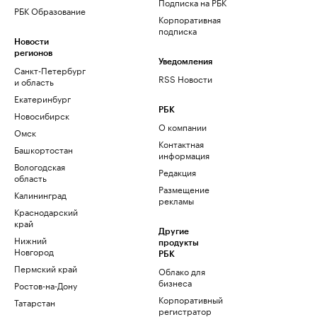
Подписка на РБК
РБК Образование
Корпоративная
подписка
Новости
регионов
Уведомления
Санкт-Петербург
RSS Новости
и область
Екатеринбург
РБК
Новосибирск
О компании
Омск
Контактная
Башкортостан
информация
Вологодская
Редакция
область
Размещение
Калининград
рекламы
Краснодарский
край
Другие
Нижний
продукты
Новгород
РБК
Пермский край
Облако для
бизнеса
Ростов-на-Дону
Корпоративный
Татарстан
регистратор