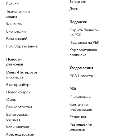
Telegram
Бизнес
Дзен
Технологии и
медиа
Финансы
Подписки
Скрыть баннеры
Биографии
на РБК
База знаний
Подписка на РБК
РБК Образование
Корпоративная
подписка
Новости
регионов
Уведомления
Санкт-Петербург
RSS Новости
и область
Екатеринбург
РБК
Новосибирск
О компании
Омск
Контактная
Башкортостан
информация
Вологодская
Редакция
область
Размещение
Калининград
рекламы
Краснодарский
край