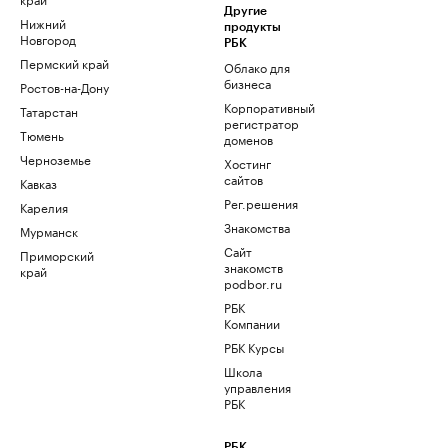
Другие
Нижний
продукты
Новгород
РБК
Пермский край
Облако для
бизнеса
Ростов-на-Дону
Корпоративный
Татарстан
регистратор
Тюмень
доменов
Черноземье
Хостинг
сайтов
Кавказ
Рег.решения
Карелия
Знакомства
Мурманск
Сайт
Приморский
знакомств
край
podbor.ru
РБК
Компании
РБК Курсы
Школа
управления
РБК
РБК