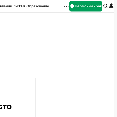
Пермский край
вления РБК
РБК Образование
редитные рейтинги
Франшизы
Газета
ок наличной валюты
сто