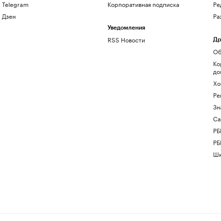
Telegram
Корпоративная подписка
Ре
Дзен
Ра
Уведомления
RSS Новости
Др
Об
Ко
до
Хо
Ре
Зн
Са
РБ
РБ
Шк