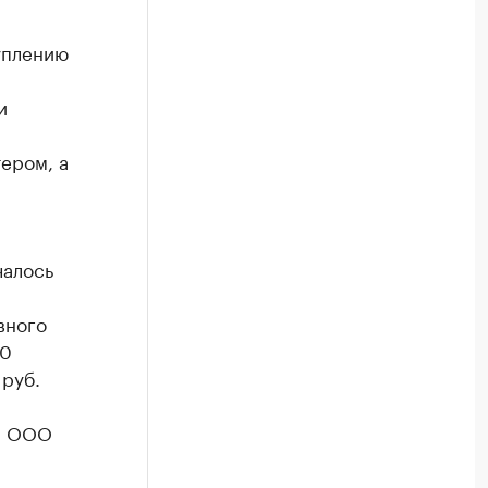
уплению
и
ером, а
чалось
вного
20
 руб.
ца ООО