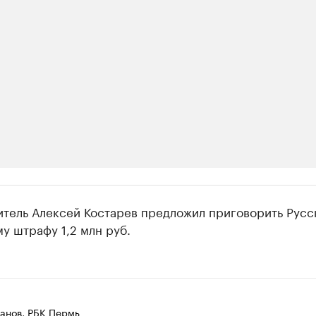
ии
итель Алексей Костарев предложил приговорить Русс
шие производители и продавцы медийной п
у штрафу 1,2 млн руб.
 с информацией в каталоге
анов, РБК Пермь