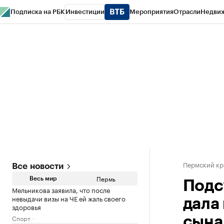
Подписка на РБК
Инвестиции
Мероприятия
Отрасли
Недви
РБК Курсы
РБК Life
Тренды
Визионеры
Национальные проекты
Горо
Спецпроекты СПб
Конференции СПб
Спецпроекты
Проверка конт
Пермский кр
Все новости
Пермь
Весь мир
Подс
Мельникова заявила, что после
невыдачи визы на ЧЕ ей жаль своего
дала 
здоровья
Спорт
сына