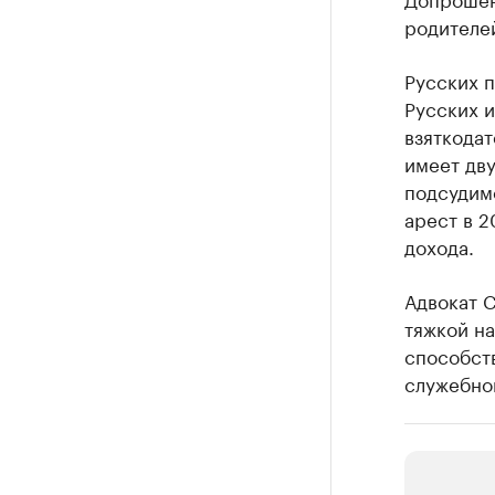
родителей
Русских п
Русских 
взяткодат
имеет дв
подсудимо
арест в 
дохода.
Адвокат 
тяжкой на
способст
служебной