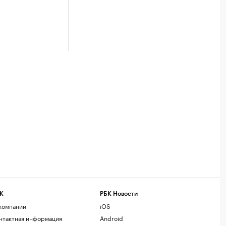
К
РБК Новости
компании
iOS
нтактная информация
Android