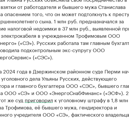
взятки от работодателя и бывшего мужа Станислава
 опасением того, что он может подтолкнуть к прест
ршеннолетнего сына. 1 млн руб. предназначался за
е налоговой недоимки в 37 млн руб., выявленной пр
 электрокабеля в учрежденном Трофимовым ООО
ерго» («СЭ»). Русских работала там главным бухгалт
ководила подконтрольным экс-супругу ООО
ергоСервис» («СЭС»).
та 2024 года в Дзержинском районном суде Перми на
 уголовного дела Ульяны Русских, действующего
тора и главного бухгалтера ООО «СЭС», бывшего гла
ра ООО «СЭ» и ООО «ЭнергоСнабФинанс» («ЭСФ»). 
тот же суд
приговорил
к уголовному штрафу в 1,8 млн
ва Трофимова, её бывшего мужа, гендиректора и
нного учредителя ООО «СЭ», фактического владель