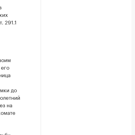
з
ких
. 291.1
.
воим
 его
ница
мки до
нолетний
ез на
комате
сьбу