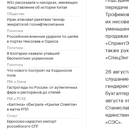
WSJ рассказала о находках, меняющих
передаче 
представление об истории Китая
Трофимова
Общество
Иран атаковал ракетами танкер
их несове
эмиратской госнефтекомпании
уменьшени
Политика
продажах
Российские военные ударили по целям
в портах Николаев и Одесса
«СпринтЭн
Политика
также ру
В Болгарии назвали упавший
«СпецЭнг
беспилотник украинским
Политика
Что нового построят на Ходынском
26 авгус
поле
слушание
РБК и Stone
гендирек
Гастрогиды по России: от аутентичных
ферм и ресторанов до отелей
бухгалте
РБК и РСХБ
августа э
«Балтика» обыграла «Крылья Советов»
Станисла
в матче РПЛ
единстве
Спорт
«СЭС».
Евросоюз нарастил импорт
российского СПГ