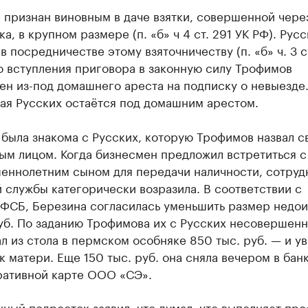
 признан виновным в даче взятки, совершенной чере
а, в крупном размере (п. «б» ч 4 ст. 291 УК РФ). Русс
в посредничестве этому взяточничеству (п. «б» ч. 3 ст
о вступления приговора в законную силу Трофимов
н из-под домашнего ареста на подписку о невыезде
ая Русских остаётся под домашним арестом.
была знакома с Русских, которую Трофимов назвал с
ым лицом. Когда бизнесмен предложил встретиться с
еннолетним сыном для передачи наличности, сотруд
 службы категорически возразила. В соответствии с
 ФСБ, Березина согласилась уменьшить размер недои
руб. По заданию Трофимова их с Русских несовершен
л из стола в пермском особняке 850 тыс. руб. — и ув
к матери. Еще 150 тыс. руб. она сняла вечером в бан
ративной карте ООО «СЭ».
ый подросток заявил, что думал, что выполняет про