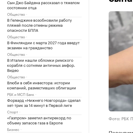
Сын Джо Байдена рассказал о тяжелом
состоянии отца
Общество
В Геленджике возобновили работу
пляжей после отмены режима
опасности БПЛА
Общество
В Финляндии с марта 2027 года введут
экзамен на гражданство
Общество
В Италии нашли обломки римского
корабля с сотнями античных амфор.
Видео
Общество
Влюби в себя инвестора: истории
компаний, разместивших облигации
РБК и МСП Банк
Форвард «Нижнего Новгорода» сделал
хет-трик за 14 минут в Первой лиге
Спорт
«Газпром» заметил антирекорд по
Фото: РБК 
объему запасов газа в Европе
Бизнес
Подсудим