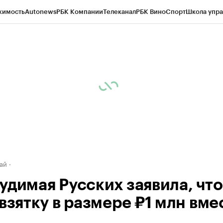
жимость
Autonews
РБК Компании
Телеканал
РБК Вино
Спорт
Школа упра
д
Стиль
Крипто
РБК Бизнес-среда
Дискуссионный клуб
Исследования
К
рагентов
Политика
Экономика
Бизнес
Технологии и медиа
Финансы
Рын
ай
удимая Русских заявила, что
взятку в размере ₽1 млн вме