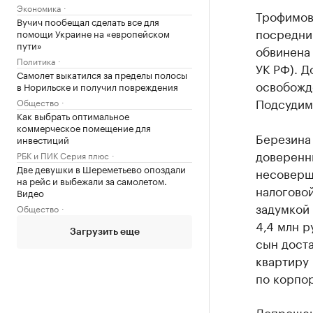
Экономика
Трофимов
Вучич пообещал сделать все для
посредник
помощи Украине на «европейском
пути»
обвинена 
Политика
УК РФ). Д
Самолет выкатился за пределы полосы
освобожде
в Норильске и получил повреждения
Подсудим
Общество
Как выбрать оптимальное
коммерческое помещение для
Березина 
инвестиций
доверенн
РБК и ПИК Серия плюс
Две девушки в Шереметьево опоздали
несоверш
на рейс и выбежали за самолетом.
налоговой
Видео
задумкой
Общество
4,4 млн 
Загрузить еще
сын доста
квартиру 
по корпо
Допрошенн