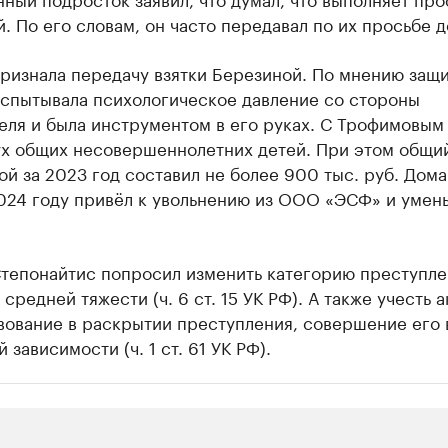
. По его словам, он часто передавал по их просьбе д
ризнала передачу взятки Березиной. По мнению защи
испытывала психологическое давление со стороны
еля и была инструментом в его руках. С Трофимовым
ух общих несовершеннолетних детей. При этом общи
й за 2023 год составил не более 900 тыс. руб. Дом
2024 году привёл к увольнению из ООО «ЭСФ» и уме
Степонайтис попросил изменить категорию преступле
 средней тяжести (ч. 6 ст. 15 УК РФ). А также учесть 
вование в раскрытии преступления, совершение его 
 зависимости (ч. 1 ст. 61 УК РФ).