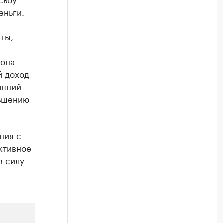
еньги.
ты,
 она
й доход
ашний
ньшению
ния с
активное
в силу