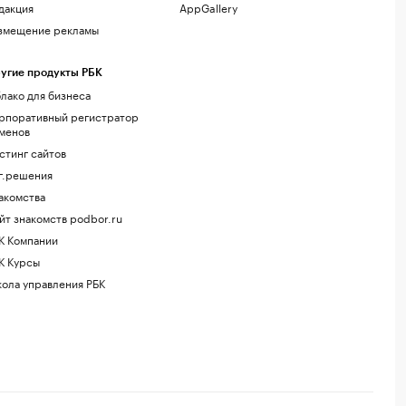
дакция
AppGallery
змещение рекламы
угие продукты РБК
лако для бизнеса
рпоративный регистратор
менов
стинг сайтов
г.решения
акомства
йт знакомств podbor.ru
К Компании
К Курсы
ола управления РБК