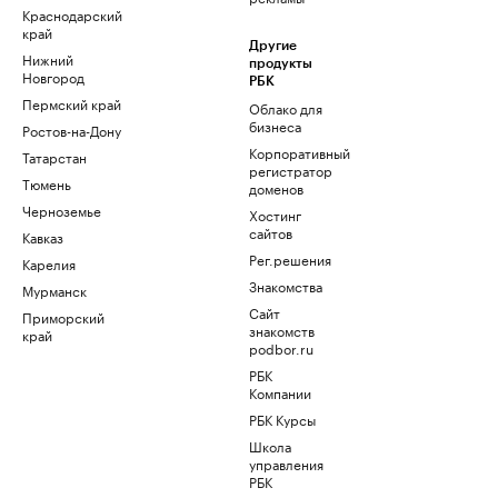
Краснодарский
край
Другие
Нижний
продукты
Новгород
РБК
Пермский край
Облако для
бизнеса
Ростов-на-Дону
Корпоративный
Татарстан
регистратор
Тюмень
доменов
Черноземье
Хостинг
сайтов
Кавказ
Рег.решения
Карелия
Знакомства
Мурманск
Сайт
Приморский
знакомств
край
podbor.ru
РБК
Компании
РБК Курсы
Школа
управления
РБК