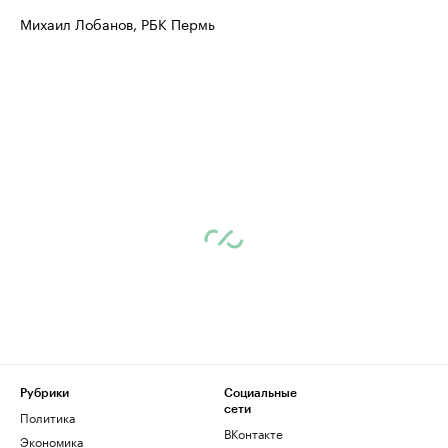
продавцы медийной продукции
присутствую
Михаил Лобанов, РБК Пермь
Ознакомьтесь с информацией в каталоге
Посмотрите в ката
Рубрики
Социальные
сети
Политика
ВКонтакте
Экономика