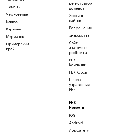
регистратор
Тюмень
доменов
Черноземье
Хостинг
сайтов
Кавказ
Рег.решения
Карелия
Знакомства
Мурманск
Сайт
Приморский
знакомств
край
podbor.ru
РБК
Компании
РБК Курсы
Школа
управления
РБК
РБК
Новости
iOS
Android
AppGallery