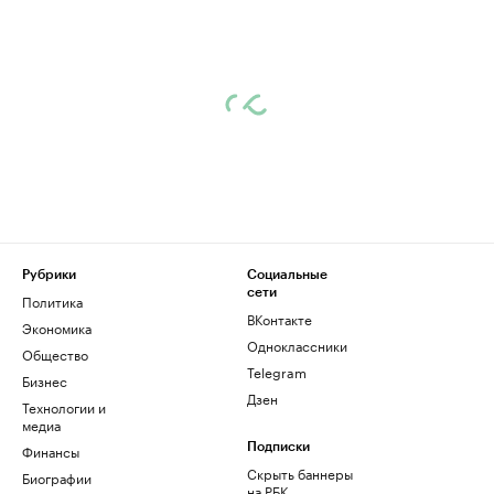
Рубрики
Социальные
сети
Политика
ВКонтакте
Экономика
Одноклассники
Общество
Telegram
Бизнес
Дзен
Технологии и
медиа
Финансы
Подписки
Скрыть баннеры
Биографии
на РБК