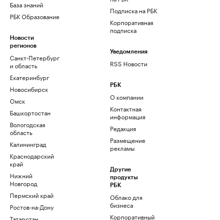
База знаний
Подписка на РБК
РБК Образование
Корпоративная
подписка
Новости
регионов
Уведомления
Санкт-Петербург
RSS Новости
и область
Екатеринбург
РБК
Новосибирск
О компании
Омск
Контактная
Башкортостан
информация
Вологодская
Редакция
область
Размещение
Калининград
рекламы
Краснодарский
край
Другие
Нижний
продукты
Новгород
РБК
Пермский край
Облако для
бизнеса
Ростов-на-Дону
Корпоративный
Татарстан