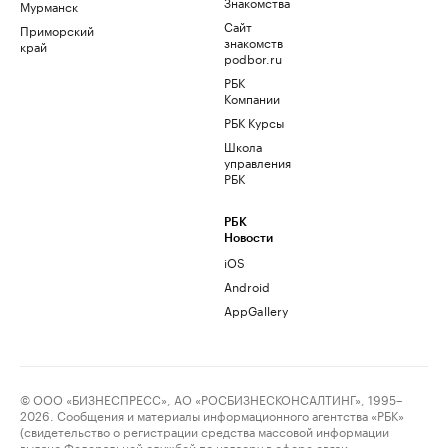
Знакомства
Мурманск
Сайт
Приморский
знакомств
край
podbor.ru
РБК
Компании
РБК Курсы
Школа
управления
РБК
РБК
Новости
iOS
Android
AppGallery
© ООО «БИЗНЕСПРЕСС», АО «РОСБИЗНЕСКОНСАЛТИНГ», 1995–
2026. Сообщения и материалы информационного агентства «РБК»
(свидетельство о регистрации средства массовой информации
выдано Федеральной службой по надзору в сфере связи,