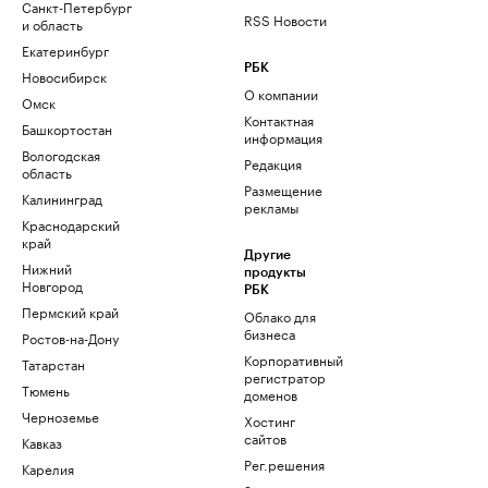
Санкт-Петербург
RSS Новости
и область
Екатеринбург
РБК
Новосибирск
О компании
Омск
Контактная
Башкортостан
информация
Вологодская
Редакция
область
Размещение
Калининград
рекламы
Краснодарский
край
Другие
Нижний
продукты
Новгород
РБК
Пермский край
Облако для
бизнеса
Ростов-на-Дону
Корпоративный
Татарстан
регистратор
Тюмень
доменов
Черноземье
Хостинг
сайтов
Кавказ
Рег.решения
Карелия