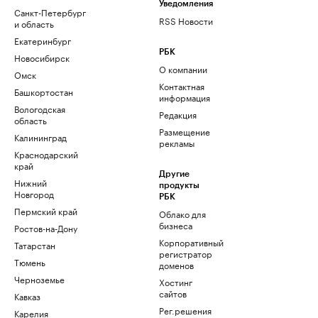
Уведомления
Санкт-Петербург
RSS Новости
и область
Екатеринбург
РБК
Новосибирск
О компании
Омск
Контактная
Башкортостан
информация
Вологодская
Редакция
область
Размещение
Калининград
рекламы
Краснодарский
край
Другие
Нижний
продукты
Новгород
РБК
Пермский край
Облако для
бизнеса
Ростов-на-Дону
Корпоративный
Татарстан
регистратор
Тюмень
доменов
Черноземье
Хостинг
сайтов
Кавказ
Рег.решения
Карелия