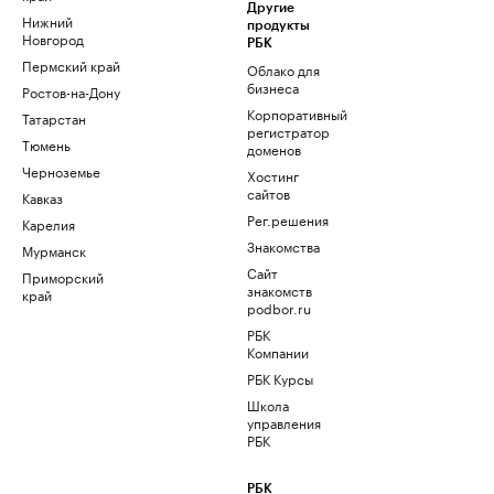
Другие
Нижний
продукты
Новгород
РБК
Пермский край
Облако для
бизнеса
Ростов-на-Дону
Корпоративный
Татарстан
регистратор
Тюмень
доменов
Черноземье
Хостинг
сайтов
Кавказ
Рег.решения
Карелия
Знакомства
Мурманск
Сайт
Приморский
знакомств
край
podbor.ru
РБК
Компании
РБК Курсы
Школа
управления
РБК
РБК