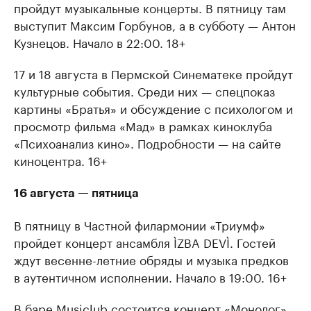
пройдут музыкальные концерты. В пятницу там
Крупнейшие производители и
Страховые к
выступит Максим Горбунов, а в субботу — Антон
продавцы медийной продукции
присутствую
Кузнецов. Начало в 22:00. 18+
Ознакомьтесь с информацией в каталоге
Посмотрите в ката
17 и 18 августа в Пермской Синематеке пройдут
культурные события. Среди них — спецпоказ
картины «Братья» и обсуждение с психологом и
просмотр фильма «Мад» в рамках киноклуба
«Психоанализ кино». Подробности — на сайте
киноцентра. 16+
16 августа — пятница
В пятницу в Частной филармонии «Триумф»
пройдет концерт ансамбля ÌZBA DEVÌ. Гостей
ждут весенне-летние обряды и музыка предков
в аутентичном исполнении. Начало в 19:00. 16+
В баре Musiclub состоится концерт «Монолог».