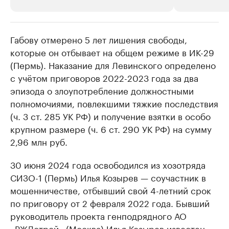
Габову отмерено 5 лет лишения свободы,
РБК Компании
РБК Компании
которые он отбывает на общем режиме в ИК-29
Крупные организации в
Крупнейшие
(Пермь). Наказание для Левинского определено
нефтегазовой промышленности
недвижимос
с учётом приговоров 2022-2023 года за два
Найдите и проверьте данные в каталоге
Посмотрите данные
эпизода о злоупотребление должностными
полномочиями, повлекшими тяжкие последствия
(ч. 3 ст. 285 УК РФ) и получение взятки в особо
крупном размере (ч. 6 ст. 290 УК РФ) на сумму
2,96 млн руб.
30 июня 2024 года освободился из хозотряда
СИЗО-1 (Пермь) Илья Козырев — соучастник в
мошенничестве, отбывший свой 4-летний срок
по приговору от 2 февраля 2022 года. Бывший
руководитель проекта генподрядного АО
«РЖДстрой» (Москва) Илья Козырев известен