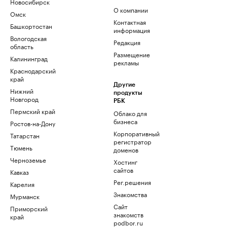
Новосибирск
О компании
Омск
Контактная
Башкортостан
информация
Вологодская
Редакция
область
Размещение
Калининград
рекламы
Краснодарский
край
Другие
Нижний
продукты
Новгород
РБК
Пермский край
Облако для
бизнеса
Ростов-на-Дону
Корпоративный
Татарстан
регистратор
Тюмень
доменов
Черноземье
Хостинг
сайтов
Кавказ
Рег.решения
Карелия
Знакомства
Мурманск
Сайт
Приморский
знакомств
край
podbor.ru