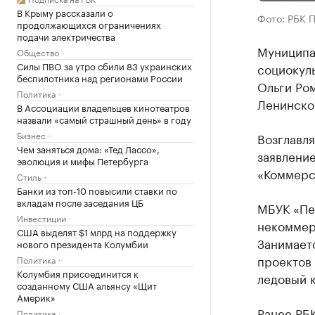
В Крыму рассказали о
Фото: РБК 
продолжающихся ограничениях
подачи электричества
Муниципа
Общество
Силы ПВО за утро сбили 83 украинских
социокул
беспилотника над регионами России
Ольги Ро
Политика
Ленинско
В Ассоциации владельцев кинотеатров
назвали «самый страшный день» в году
Бизнес
Возглавл
Чем заняться дома: «Тед Лассо»,
заявлени
эволюция и мифы Петербурга
«Коммерс
Стиль
Банки из топ-10 повысили ставки по
вкладам после заседания ЦБ
МБУК «Пер
Инвестиции
некоммер
США выделят $1 млрд на поддержку
Занимает
нового президента Колумбии
проектов
Политика
Колумбия присоединится к
ледовый к
созданному США альянсу «Щит
Америк»
Ранее РБ
Политика