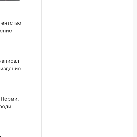
гентство
ление
написал
 издание
 Перми.
реди
я