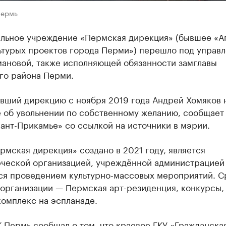
Пермь
льное учреждение «Пермская дирекция» (бывшее «А
ьтурых проектов города Перми») перешло под управ
мановой, также исполняющей обязанности замглавы
го района Перми.
явший дирекцию с ноября 2019 года Андрей Хомяков 
е об увольнении по собственному желанию, сообщает
ант-Прикамье» со ссылкой на источники в мэрии.
мская дирекция» создано в 2021 году, является
ческой организацией, учреждённой администрацией
ся проведением культурно-массовых мероприятий. С
 организации — Пермская арт-резиденция, конкурсы,
омплекс на эспланаде.
К Пермь
сообщал
о том, что краевое ГКУ «Гражданска