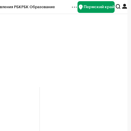
Пермский край
вления РБК
РБК Образование
редитные рейтинги
Франшизы
Газета
ок наличной валюты