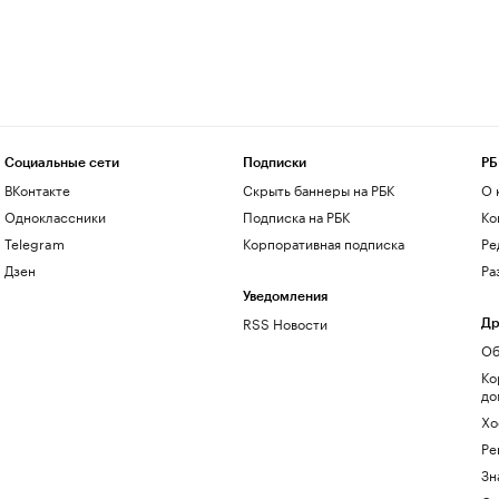
Социальные сети
Подписки
РБ
ВКонтакте
Скрыть баннеры на РБК
О 
Одноклассники
Подписка на РБК
Ко
Telegram
Корпоративная подписка
Ре
Дзен
Ра
Уведомления
RSS Новости
Др
Об
Ко
до
Хо
Ре
Зн