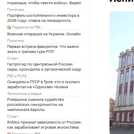
пораньше, чтобы «вести войну». Видео
Политика
Портфель состоятельного инвестора в
2026 году: ставка на ликвидность
Подписка на РБК
Военная операция на Украине. Онлайн
Политика
Первая встреча фаворитов. Что важно
знать о третьем туре РПЛ
Спорт
Гастрогид по Центральной России:
сыры, крокодилы и органический сидр
РБК и РСХБ
Скандалы и ПТСР в Трое: кто и сколько
заработал на «Одиссее» Нолана
Технологии и медиа
Ромашина оценила судейство
российских синхронисток на
чемпионате Европы
Спорт
Roblox признал зависимость от России:
как зарабатывает игровая экосистема
Подписка на РБК