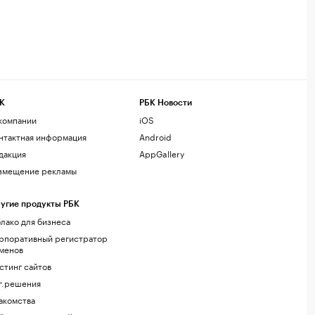
К
РБК Новости
компании
iOS
нтактная информация
Android
дакция
AppGallery
змещение рекламы
угие продукты РБК
лако для бизнеса
рпоративный регистратор
менов
стинг сайтов
г.решения
акомства