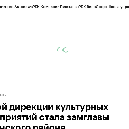
жимость
Autonews
РБК Компании
Телеканал
РБК Вино
Спорт
Школа упра
д
Стиль
Крипто
РБК Бизнес-среда
Дискуссионный клуб
Исследования
К
рагентов
Политика
Экономика
Бизнес
Технологии и медиа
Финансы
Рын
ай
ой дирекции культурных
приятий стала замглавы
нского района