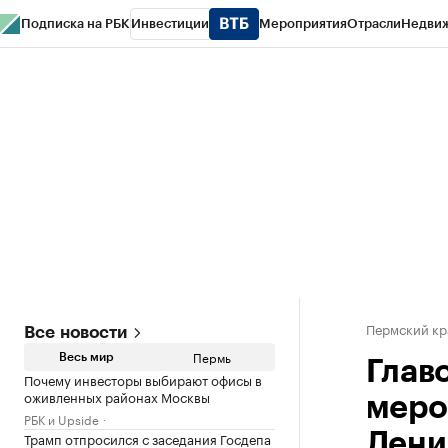
Подписка на РБК
Инвестиции
Мероприятия
Отрасли
Недви
РБК Курсы
РБК Life
Тренды
Визионеры
Национальные проекты
Горо
Спецпроекты СПб
Конференции СПб
Спецпроекты
Проверка конт
Пермский кр
Все новости
Пермь
Весь мир
Глав
Почему инвесторы выбирают офисы в
оживленных районах Москвы
меро
РБК и Upside
Трамп отпросился с заседания Госдепа
Лени