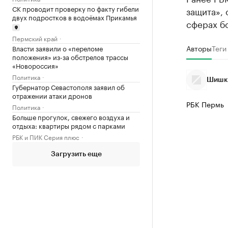
СК проводит проверку по факту гибели
защита», 
двух подростков в водоёмах Прикамья
сферах б
Пермский край
Авторы
Теги
Власти заявили о «переломе
положения» из-за обстрелов трассы
«Новороссия»
Политика
Шишки
Губернатор Севастополя заявил об
отражении атаки дронов
РБК Пермь
Политика
Больше прогулок, свежего воздуха и
отдыха: квартиры рядом с парками
РБК и ПИК Серия плюс
Загрузить еще