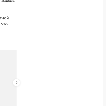
тной
 что