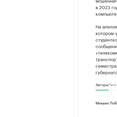
мошеннич
в 2023 го
компьюте
На апелля
котором у
студентк
сообщени
«телеком
транспорт
семестра
губернато
Авторы
Теги
Михаил Лоб