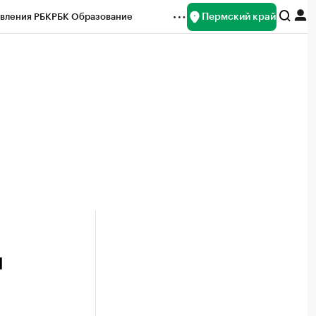
Пермский край
вления РБК
РБК Образование
редитные рейтинги
Франшизы
Газета
ок наличной валюты
й