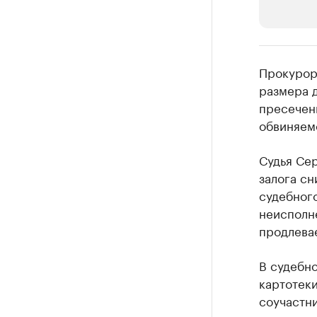
РБК Компан
Прокурор
Крупные
размера 
пресечен
Найдите и про
обвиняем
Судья Се
залога сн
судебного
неисполн
продлевае
В судебн
картотеки
соучастн