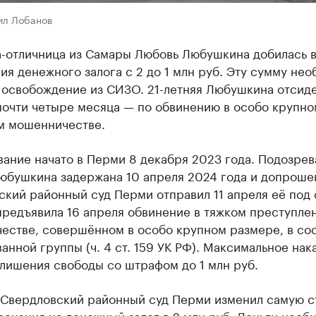
ил Лобанов
а-отличница из Самары Любовь Любушкина добилась 
я денежного залога с 2 до 1 млн руб. Эту сумму не
 освобождение из СИЗО. 21-летняя Любушкина отсид
почти четыре месяца — по обвинению в особо крупно
м мошенничестве.
ание начато в Перми 8 декабря 2023 года. Подозре
юбушкина задержана 10 апреля 2024 года и допроше
кий районный суд Перми отправил 11 апреля её под 
предъявила 16 апреля обвинение в тяжком преступле
естве, совершённом в особо крупном размере, в со
анной группы (ч. 4 ст. 159 УК РФ). Максимальное нак
 лишения свободы со штрафом до 1 млн руб.
а Свердловский районный суд Перми изменил самую 
ечения на денежный залог в 2 млн руб. Деньги необ