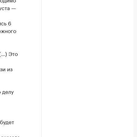
уста —
сь 6
ежного
(…) Это
зи из
 делу
 будет
 сказала