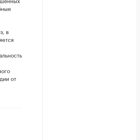
ршённых
бные
з, в
яется
альность
вого
дии от