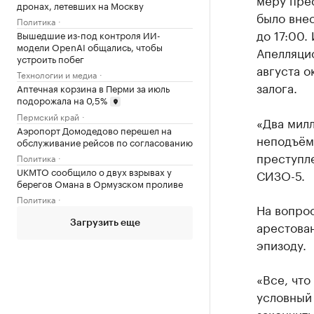
дронах, летевших на Москву
было внес
Политика
до 17:00.
Вышедшие из-под контроля ИИ-
модели OpenAI общались, чтобы
Апелляци
устроить побег
августа о
Технологии и медиа
залога.
Аптечная корзина в Перми за июль
подорожала на 0,5%
Пермский край
«Два милл
Аэропорт Домодедово перешел на
неподъём
обслуживание рейсов по согласованию
преступл
Политика
UKMTO сообщило о двух взрывах у
СИЗО-5.
берегов Омана в Ормузском проливе
Политика
На вопрос
арестован
Загрузить еще
эпизоду.
«Все, что
условный 
закончить