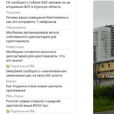
СК сообщил о гибели 640 человек из-за
вторжения ВСУ в Курскую область
Политика
Почему ваши совещания бесполезны и
как это исправить: 7 лайфхаков
Образование
Мосбиржа запланировала запуск
собственного депозитария для
криптовалюты
Инвестиции
Мосбиржа готовится запустить
депозитарий для криптовалюты. Что
это значит
Подписка на РБК
DeepSeek сообщил о «значительном»
увеличении цен на свои ИИ-услуги
Бизнес
Как Ходынка стала новым центром
притяжения
РБК и Stone
Росстат назвал отрасли с средней
зарплатой выше ₽500 тыс.
Подписка на РБК