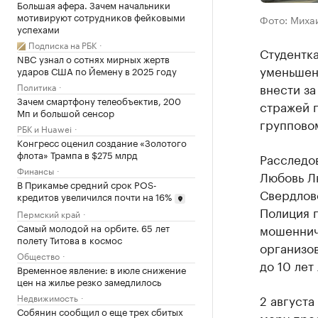
Большая афера. Зачем начальники
мотивируют сотрудников фейковыми
Фото: Миха
успехами
Подписка на РБК
Студентк
NBC узнал о сотнях мирных жертв
уменьшени
ударов США по Йемену в 2025 году
внести за
Политика
Зачем смартфону телеобъектив, 200
стражей 
Мп и большой сенсор
группово
РБК и Huawei
Конгресс оценил создание «Золотого
флота» Трампа в $275 млрд
Расследов
Финансы
Любовь Л
В Прикамье средний срок POS-
Свердловс
кредитов увеличился почти на 16%
Полиция 
Пермский край
Самый молодой на орбите. 65 лет
мошеннич
полету Титова в космос
организов
Общество
до 10 лет
Временное явление: в июле снижение
цен на жилье резко замедлилось
Недвижимость
2 август
Собянин сообщил о еще трех сбитых
меру прес