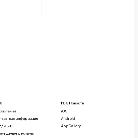
К
РБК Новости
компании
iOS
нтактная информация
Android
дакция
AppGallery
змещение рекламы