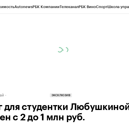
жимость
Autonews
РБК Компании
Телеканал
РБК Вино
Спорт
Школа упра
д
Стиль
Крипто
РБК Бизнес-среда
Дискуссионный клуб
Исследования
К
рагентов
Политика
Экономика
Бизнес
Технологии и медиа
Финансы
Рын
ай
ЭКСКЛЮЗИВ
г для студентки Любушкино
н с 2 до 1 млн руб.