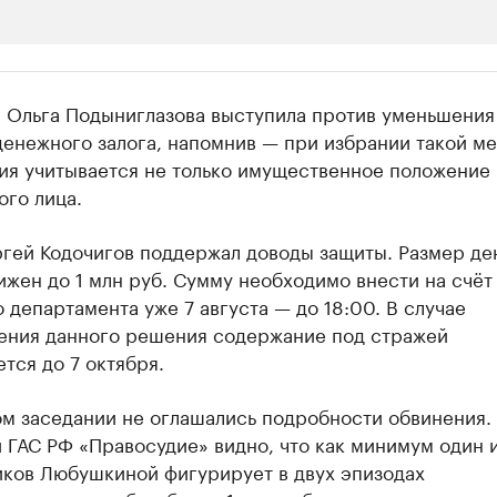
ии
 Ольга Подыниглазова выступила против уменьшения
 организации в нефтегазовой промышленно
денежного залога, напомнив — при избрании такой м
ия учитывается не только имущественное положение
верьте данные в каталоге
ого лица.
ргей Кодочигов поддержал доводы защиты. Размер д
ижен до 1 млн руб. Сумму необходимо внести на счёт
 департамента уже 7 августа — до 18:00. В случае
ения данного решения содержание под стражей
тся до 7 октября.
ом заседании не оглашались подробности обвинения.
 ГАС РФ «Правосудие» видно, что как минимум один 
иков Любушкиной фигурирует в двух эпизодах