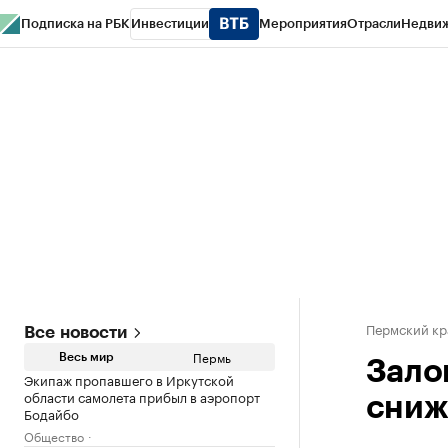
Подписка на РБК
Инвестиции
Мероприятия
Отрасли
Недви
РБК Курсы
РБК Life
Тренды
Визионеры
Национальные проекты
Горо
Спецпроекты СПб
Конференции СПб
Спецпроекты
Проверка конт
Пермский кр
Все новости
Пермь
Весь мир
Зало
Экипаж пропавшего в Иркутской
области самолета прибыл в аэропорт
сниже
Бодайбо
Общество