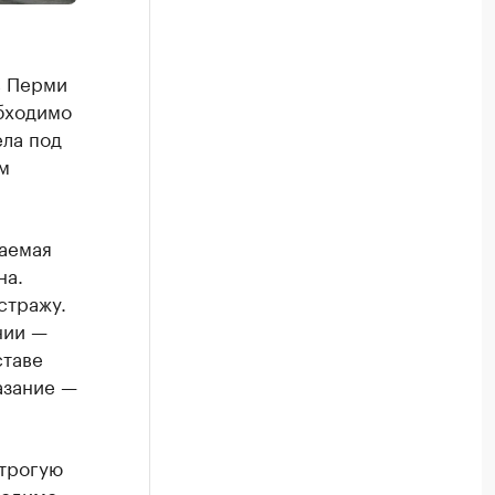
в Перми
обходимо
ела под
м
ваемая
на.
стражу.
нии —
ставе
азание —
строгую
ходимо