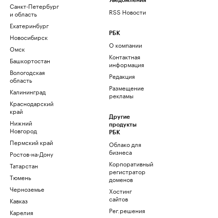
Уведомления
Санкт-Петербург
RSS Новости
и область
Екатеринбург
РБК
Новосибирск
О компании
Омск
Контактная
Башкортостан
информация
Вологодская
Редакция
область
Размещение
Калининград
рекламы
Краснодарский
край
Другие
Нижний
продукты
Новгород
РБК
Пермский край
Облако для
бизнеса
Ростов-на-Дону
Корпоративный
Татарстан
регистратор
Тюмень
доменов
Черноземье
Хостинг
сайтов
Кавказ
Рег.решения
Карелия