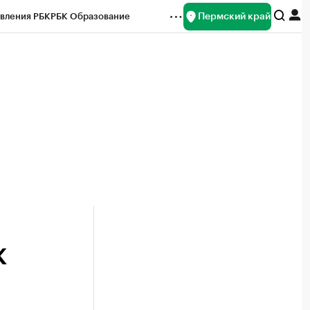
Пермский край
вления РБК
РБК Образование
редитные рейтинги
Франшизы
Газета
ок наличной валюты
К