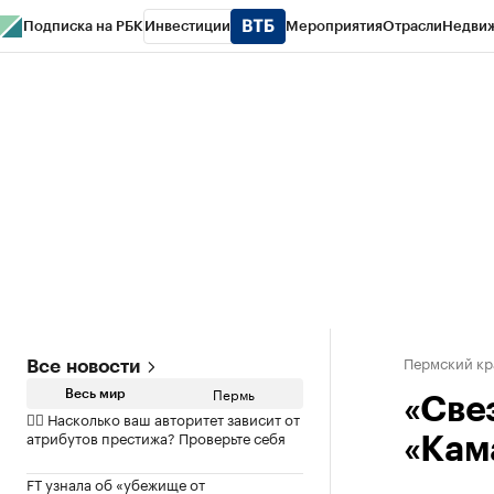
Подписка на РБК
Инвестиции
Мероприятия
Отрасли
Недви
РБК Курсы
РБК Life
Тренды
Визионеры
Национальные проекты
Горо
Спецпроекты СПб
Конференции СПб
Спецпроекты
Проверка конт
Пермский кр
Все новости
Пермь
Весь мир
«Све
✍🏻 Насколько ваш авторитет зависит от
атрибутов престижа? Проверьте себя
«Кам
FT узнала об «убежище от