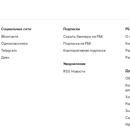
Социальные сети
Подписки
РБ
ВКонтакте
Скрыть баннеры на РБК
О 
Одноклассники
Подписка на РБК
Ко
Telegram
Корпоративная подписка
Ре
Дзен
Ра
Уведомления
RSS Новости
Др
Об
Ко
до
Хо
Ре
Зн
Са
РБ