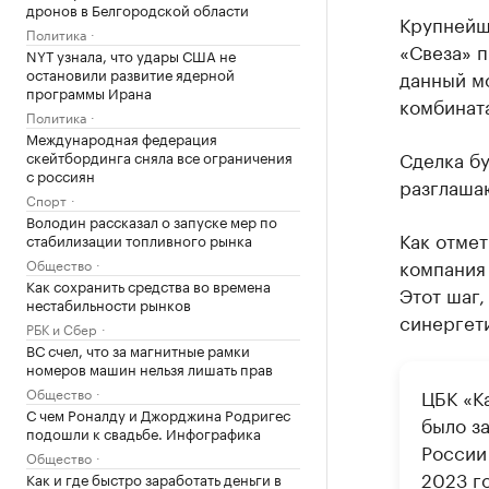
дронов в Белгородской области
Крупнейш
Политика
«Свеза» 
NYT узнала, что удары США не
остановили развитие ядерной
данный м
программы Ирана
комбинат
Политика
Международная федерация
Сделка бу
скейтбординга сняла все ограничения
с россиян
разглаша
Спорт
Володин рассказал о запуске мер по
Как отме
стабилизации топливного рынка
компания
Общество
Как сохранить средства во времена
Этот шаг,
нестабильности рынков
синергет
РБК и Сбер
ВС счел, что за магнитные рамки
номеров машин нельзя лишать прав
Общество
ЦБК «Ка
С чем Роналду и Джорджина Родригес
было з
подошли к свадьбе. Инфографика
России
Общество
2023 г
Как и где быстро заработать деньги в