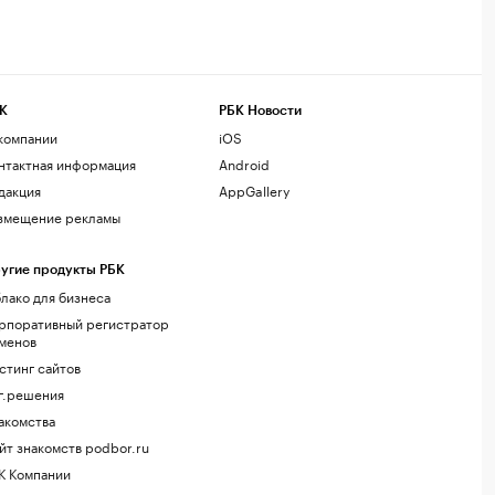
К
РБК Новости
компании
iOS
нтактная информация
Android
дакция
AppGallery
змещение рекламы
угие продукты РБК
лако для бизнеса
рпоративный регистратор
менов
стинг сайтов
г.решения
акомства
йт знакомств podbor.ru
К Компании