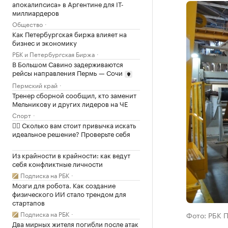
апокалипсиса» в Аргентине для IT-
миллиардеров
Общество
Как Петербургская биржа влияет на
бизнес и экономику
РБК и Петербургская Биржа
В Большом Савино задерживаются
рейсы направления Пермь — Сочи
Пермский край
Тренер сборной сообщил, кто заменит
Мельникову и других лидеров на ЧЕ
Спорт
✍🏻 Сколько вам стоит привычка искать
идеальное решение? Проверьте себя
Из крайности в крайности: как ведут
себя конфликтные личности
Подписка на РБК
Мозги для робота. Как создание
физического ИИ стало трендом для
стартапов
Подписка на РБК
Фото: РБК 
Два мирных жителя погибли после атак