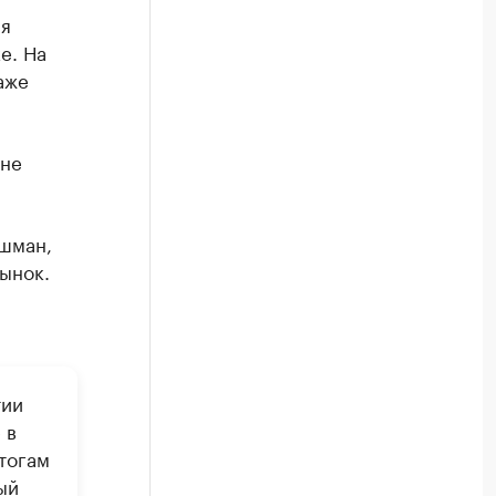
ия
е. На
аже
 не
шман,
ынок.
й
тии
 в
тогам
ый