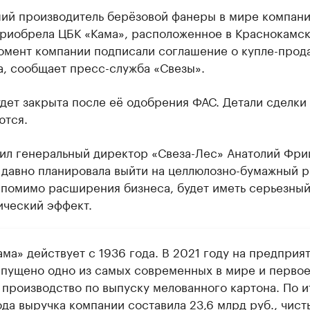
ий производитель берёзовой фанеры в мире компан
приобрела ЦБК «Кама», расположенное в Краснокамск
омент компании подписали соглашение о купле-прод
а, сообщает пресс-служба «Свезы».
дет закрыта после её одобрения ФАС. Детали сделки
ются.
тил генеральный директор «Свеза-Лес» Анатолий Фри
 давно планировала выйти на целлюлозно-бумажный р
 помимо расширения бизнеса, будет иметь серьезны
ический эффект.
ма» действует с 1936 года. В 2021 году на предприя
апущено одно из самых современных в мире и первое
 производство по выпуску мелованного картона. По и
ода выручка компании составила 23,6 млрд руб., чист