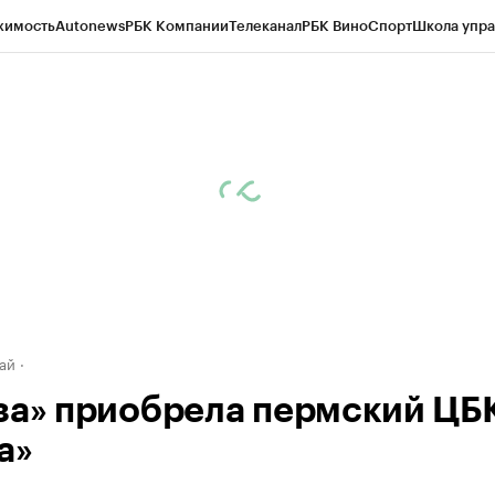
жимость
Autonews
РБК Компании
Телеканал
РБК Вино
Спорт
Школа упра
д
Стиль
Крипто
РБК Бизнес-среда
Дискуссионный клуб
Исследования
К
рагентов
Политика
Экономика
Бизнес
Технологии и медиа
Финансы
Рын
ай
за» приобрела пермский ЦБ
а»