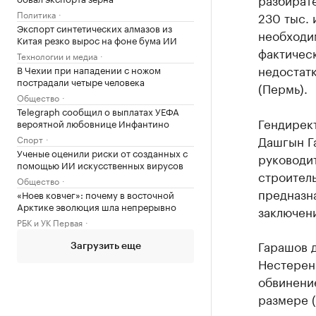
Политика
230 тыс. 
Экспорт синтетических алмазов из
необходи
Китая резко вырос на фоне бума ИИ
фактичес
Технологии и медиа
недостат
В Чехии при нападении с ножом
пострадали четыре человека
(Пермь).
Общество
Telegraph сообщил о выплатах УЕФА
Гендирек
вероятной любовнице Инфантино
Дашгын Г
Спорт
Ученые оценили риски от созданных с
руководи
помощью ИИ искусственных вирусов
строитель
Общество
предназн
«Ноев ковчег»: почему в восточной
Арктике эволюция шла непрерывно
заключен
РБК и УК Первая
Гарашов 
Загрузить еще
Нестеренк
обвинени
размере (