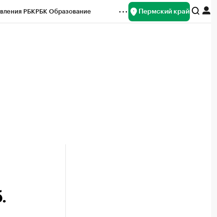
Пермский край
вления РБК
РБК Образование
редитные рейтинги
Франшизы
Газета
ок наличной валюты
.