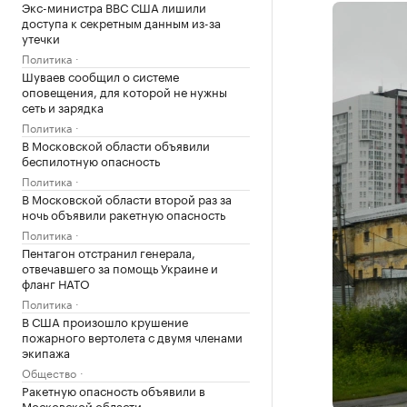
Экс-министра ВВС США лишили
доступа к секретным данным из-за
утечки
Политика
Шуваев сообщил о системе
оповещения, для которой не нужны
сеть и зарядка
Политика
В Московской области объявили
беспилотную опасность
Политика
В Московской области второй раз за
ночь объявили ракетную опасность
Политика
Пентагон отстранил генерала,
отвечавшего за помощь Украине и
фланг НАТО
Политика
В США произошло крушение
пожарного вертолета с двумя членами
экипажа
Общество
Ракетную опасность объявили в
Московской области