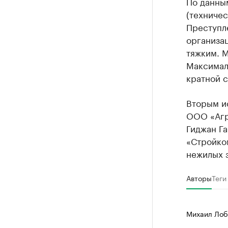
По данны
(техничес
Преступл
организац
тяжким. М
Максималь
кратной 
Вторым и
ООО «Агр
Гиджан Г
«Стройко
нежилых з
Авторы
Теги
Михаил Лоб