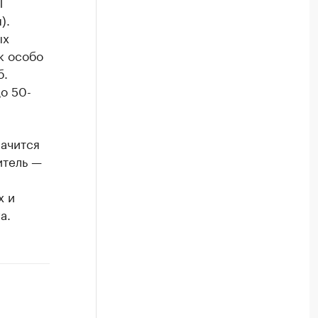
П
).
ых
к особо
б.
о 50-
ачится
итель —
х и
а.