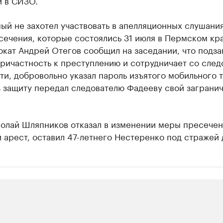
и в СИЗО.
й не захотел участвовать в апелляционных слушания
сечения, которые состоялись 31 июля в Пермском кр
окат Андрей Отегов сообщил на заседании, что подз
ричастность к преступлению и сотрудничает со след
ти, добровольно указал пароль изъятого мобильного 
з защиту передал следователю Фадееву свой заграни
колай Шляпников отказал в изменении меры пресечен
арест, оставил 47-летнего Нестеренко под стражей 