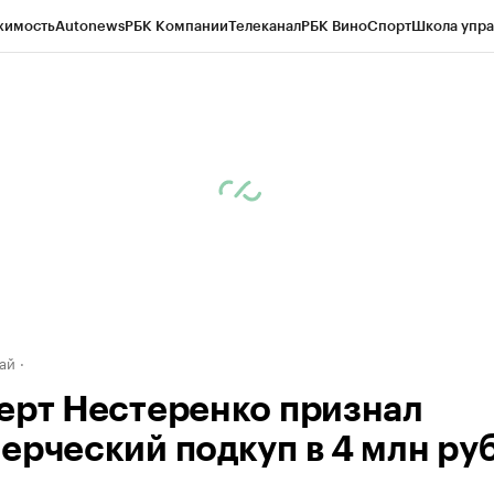
жимость
Autonews
РБК Компании
Телеканал
РБК Вино
Спорт
Школа упра
д
Стиль
Крипто
РБК Бизнес-среда
Дискуссионный клуб
Исследования
К
рагентов
Политика
Экономика
Бизнес
Технологии и медиа
Финансы
Рын
ай
ерт Нестеренко признал
ерческий подкуп в 4 млн руб