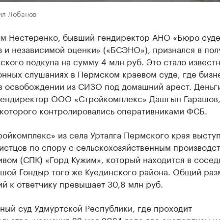
ил Лобанов
м Нестеренко, бывший гендиректор АНО «Бюро суд
 и независимой оценки» («БСЭНО»), признался в пол
кого подкупа на сумму 4 млн руб. Это стало известн
онных слушаниях в Пермском краевом суде, где бизн
 в освобождении из СИЗО под домашний арест. Деньг
гендиректор ООО «Стройкомплекс» Дашгын Гарашов
 которого контролировались оперативниками ФСБ.
ойкомплекс» из села Урталга Пермского края высту
 истцов по спору с сельскохозяйственным производс
вом (СПК) «Горд Кужим», который находится в сосе
ьшой Гондыр того же Куединского района. Общий раз
й к ответчику превышает 30,8 млн руб.
ный суд Удмуртской Республики, где проходит
льство, назначил 22 мая 2024 года две экспертизы ц