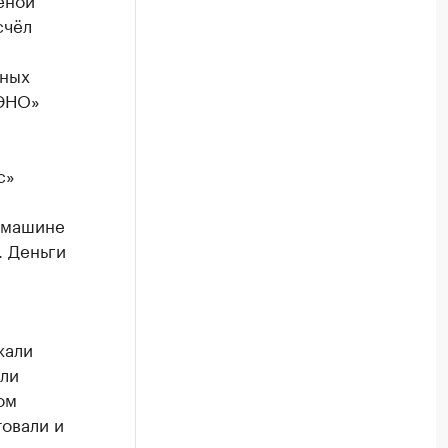
счёл
нных
СЭНО»
с»
 машине
. Деньги
жали
или
ом
товали и