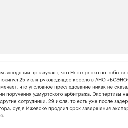
ии
м заседании прозвучало, что Нестеренко по собстве
шие производители и продавцы медийной п
покинул 25 июля руководящее кресло в АНО «БСЭНО
мечает, что уголовное преследование никак не сказа
 с информацией в каталоге
ии поручения удмуртского арбитража. Экспертизы на
другие сотрудники. 29 июля, то есть уже после заде
ора, суд в Ижевске продлил срок завершения экспе
я.