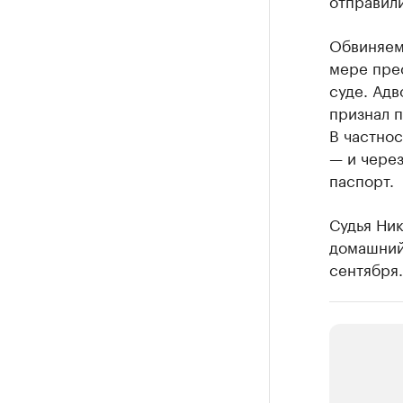
отправил
Обвиняемы
мере пре
суде. Адв
признал п
В частнос
— и чере
паспорт.
Судья Ни
домашний 
сентября.