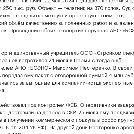
и 250 тыс. руб. Объект — телятник на 370 голов. Суд 
мым определить сметную и проектную стоимость,
кий объём качественно выполненных работ и выявле
ков. Проведение обеих экспертиз поручено АНО «Б
тор и единственный учредитель ООО «Стройкомплек
арашов встретился 24 июля в Перми с тогда ещё
телем АНО «БСЭНО» Максимом Нестеренко. В своей
 передал ему пакет с оговоренной суммой 4 млн руб
ачались за выгодные для компании-истца экспертные
ия.
действовал под контролем ФСБ. Оперативники задер
о, доставили на допрос в СКР. 25 июля ему предъяв
е в получении коммерческого подкупа в особо крупн
ч. 8 ст. 204 УК РФ). На другой день Нестеренко арес