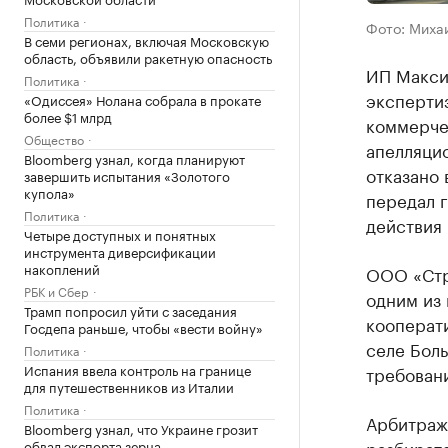
Политика
Фото: Миха
В семи регионах, включая Московскую
область, объявили ракетную опасность
ИП Макси
Политика
экспертиз
«Одиссея» Нолана собрала в прокате
более $1 млрд
коммерчес
Общество
апелляци
Bloomberg узнал, когда планируют
отказано
завершить испытания «Золотого
купола»
передал 
Политика
действия
Четыре доступных и понятных
инструмента диверсификации
накоплений
ООО «Стр
РБК и Сбер
одним из
Трамп попросил уйти с заседания
кооперати
Госдепа раньше, чтобы «вести войну»
селе Бол
Политика
Испания ввела контроль на границе
требовани
для путешественников из Италии
Политика
Арбитраж
Bloomberg узнал, что Украине грозит
разбирате
обвал экспорта зерна