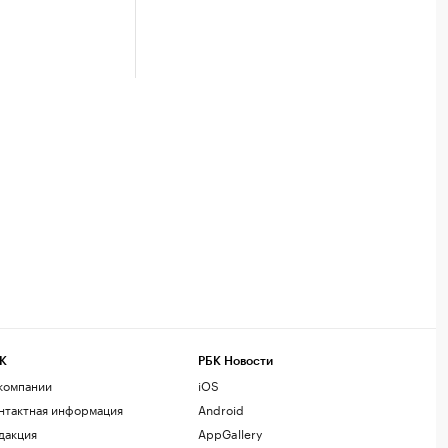
К
РБК Новости
компании
iOS
нтактная информация
Android
дакция
AppGallery