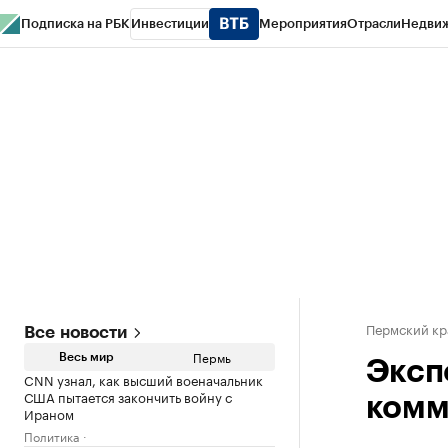
Подписка на РБК
Инвестиции
Мероприятия
Отрасли
Недви
РБК Курсы
РБК Life
Тренды
Визионеры
Национальные проекты
Горо
Спецпроекты СПб
Конференции СПб
Спецпроекты
Проверка конт
Пермский кр
Все новости
Пермь
Весь мир
Эксп
CNN узнал, как высший военачальник
США пытается закончить войну с
комм
Ираном
Политика