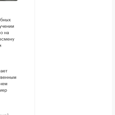
ебных
учении
о на
есмену
и
,
пает
твенным
днем
мер
еной