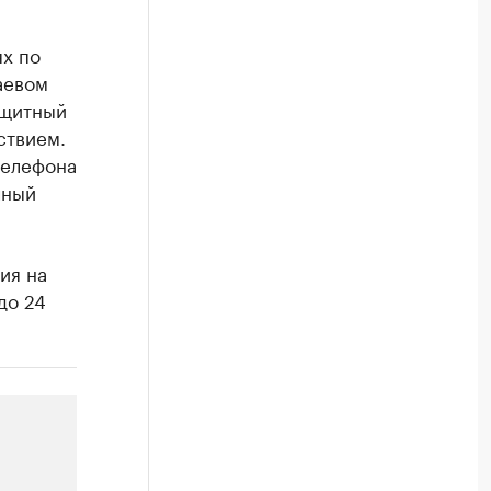
х по
аевом
ащитный
ствием.
телефона
чный
ия на
до 24