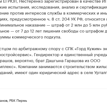
м ЕГРЮЛ, Нестеренко зарегистрирован в качестве И
кие испытания, исследования, анализ и сертификация
ение против интересов службы в коммерческих и ин
иях, предусмотренное ч. 8 ст. 204 УК РФ, относится 
инимальное наказание — штраф от 2 млн до 5 млн ру
ное — от 7 до 12 лет лишения свободы со штрафом д
суммы коммерческого подкупа.
стцом по арбитражному спору с СПК «Горд Кужим» зн
остройсервис». Гендиректор и единственный учред
арашов, вероятно, брат Дашгына Гарашова из ООО
мплекс». Компании занимаются строительством жилы
даний, имеют один юридический адрес в селе Урталг
анов, РБК Пермь