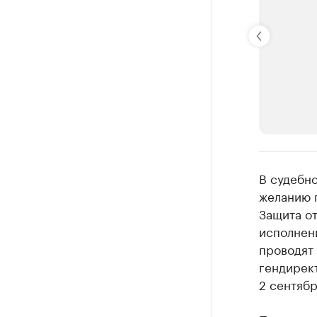
РБК Компан
В судебно
Крупней
желанию 
Защита от
Ознакомьтесь
исполнен
проводят 
гендирект
2 сентябр