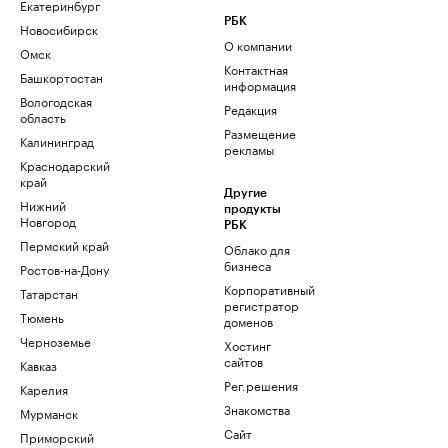
Екатеринбург
РБК
Новосибирск
О компании
Омск
Контактная
Башкортостан
информация
Вологодская
Редакция
область
Размещение
Калининград
рекламы
Краснодарский
край
Другие
Нижний
продукты
Новгород
РБК
Пермский край
Облако для
бизнеса
Ростов-на-Дону
Корпоративный
Татарстан
регистратор
Тюмень
доменов
Черноземье
Хостинг
сайтов
Кавказ
Рег.решения
Карелия
Знакомства
Мурманск
Сайт
Приморский