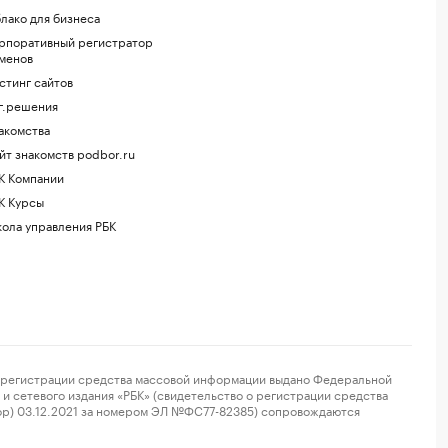
лако для бизнеса
рпоративный регистратор
менов
стинг сайтов
г.решения
акомства
йт знакомств podbor.ru
К Компании
К Курсы
ола управления РБК
регистрации средства массовой информации выдано Федеральной
и сетевого издания «РБК» (свидетельство о регистрации средства
ор) 03.12.2021 за номером ЭЛ №ФС77-82385) сопровождаются