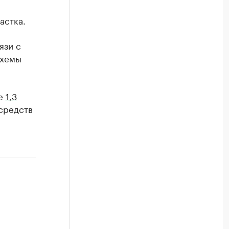
астка.
язи с
схемы
ше
1,3
средств