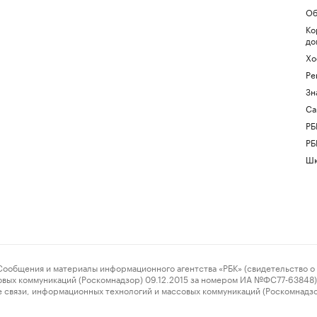
Об
Ко
до
Хо
Ре
Зн
Са
РБ
РБ
Шк
ения и материалы информационного агентства «РБК» (свидетельство о 
овых коммуникаций (Роскомнадзор) 09.12.2015 за номером ИА №ФС77-63848) 
 связи, информационных технологий и массовых коммуникаций (Роскомнадз