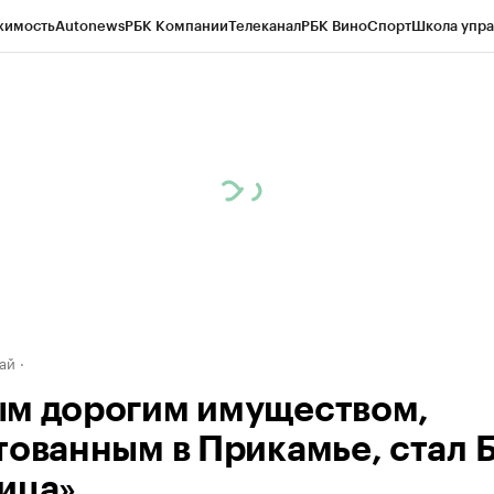
жимость
Autonews
РБК Компании
Телеканал
РБК Вино
Спорт
Школа упра
д
Стиль
Крипто
РБК Бизнес-среда
Дискуссионный клуб
Исследования
К
рагентов
Политика
Экономика
Бизнес
Технологии и медиа
Финансы
Рын
ай
м дорогим имуществом,
тованным в Прикамье, стал 
ица»