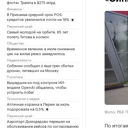
флота» Трампа в $275 млрд
Финансы
В Прикамье средний срок POS-
кредитов увеличился почти на 16%
Пермский край
Самый молодой на орбите. 65 лет
полету Титова в космос
Общество
Временное явление: в июле снижение
цен на жилье резко замедлилось
Недвижимость
Собянин сообщил о еще трех сбитых
дронах, летевших на Москву
Политика
Вышедшие из-под контроля ИИ-
модели OpenAI общались, чтобы
устроить побег
Технологии и медиа
Аптечная корзина в Перми за июль
подорожала на 0,5%
Фото: РБК 
Пермский край
Аэропорт Домодедово перешел на
По итога
обслуживание рейсов по согласованию