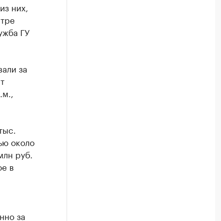
из них,
нтре
ужба ГУ
вали за
т
м.,
тыс.
ью около
млн руб.
ое в
нно за