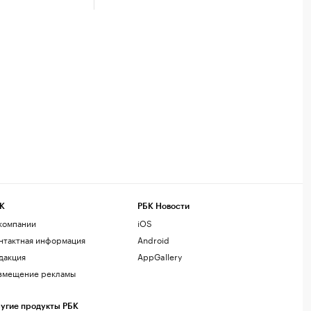
К
РБК Новости
компании
iOS
нтактная информация
Android
дакция
AppGallery
змещение рекламы
угие продукты РБК