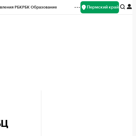
Пермский край
вления РБК
РБК Образование
редитные рейтинги
Франшизы
Газета
ок наличной валюты
БЦ