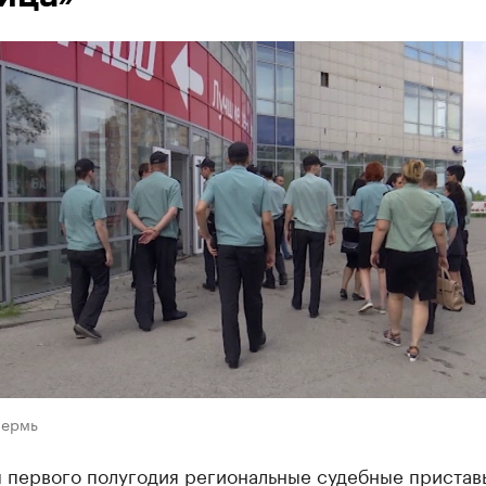
Пермь
м первого полугодия региональные судебные пристав