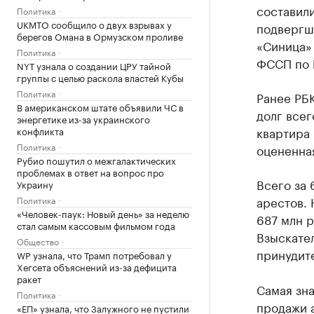
составил
Политика
UKMTO сообщило о двух взрывах у
подвергш
берегов Омана в Ормузском проливе
«Синица»
Политика
ФССП по 
NYT узнала о создании ЦРУ тайной
группы с целью раскола властей Кубы
Политика
Ранее РБ
В американском штате объявили ЧС в
долг всег
энергетике из-за украинского
квартира 
конфликта
Политика
оцененная
Рубио пошутил о межгалактических
проблемах в ответ на вопрос про
Всего за 
Украину
арестов.
Политика
«Человек-паук: Новый день» за неделю
687 млн р
стал самым кассовым фильмом года
Взыскател
Общество
принудит
WP узнала, что Трамп потребовал у
Хегсета объяснений из-за дефицита
ракет
Самая зна
Политика
продажи а
«ЕП» узнала, что Залужного не пустили