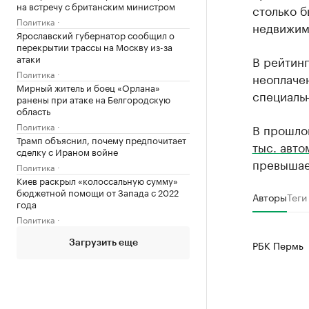
на встречу с британским министром
столько б
Политика
недвижимо
Ярославский губернатор сообщил о
перекрытии трассы на Москву из-за
атаки
В рейтинг
Политика
неоплаче
Мирный житель и боец «Орлана»
специальн
ранены при атаке на Белгородскую
область
Политика
В прошло
Трамп объяснил, почему предпочитает
тыс. авт
сделку с Ираном войне
превышае
Политика
Киев раскрыл «колоссальную сумму»
бюджетной помощи от Запада с 2022
Авторы
Теги
года
Политика
РБК Пермь
Загрузить еще