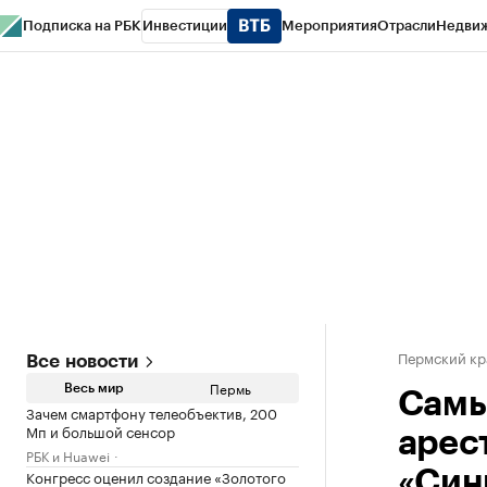
Подписка на РБК
Инвестиции
Мероприятия
Отрасли
Недви
РБК Курсы
РБК Life
Тренды
Визионеры
Национальные проекты
Горо
Спецпроекты СПб
Конференции СПб
Спецпроекты
Проверка конт
Пермский кр
Все новости
Пермь
Весь мир
Самы
Зачем смартфону телеобъектив, 200
Мп и большой сенсор
арес
РБК и Huawei
Конгресс оценил создание «Золотого
«Син