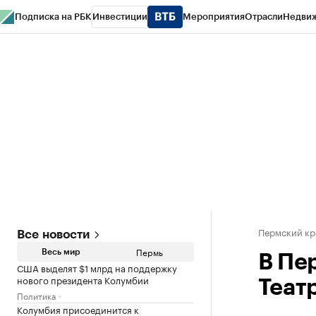
Подписка на РБК
Инвестиции
Мероприятия
Отрасли
Недви
РБК Курсы
РБК Life
Тренды
Визионеры
Национальные проекты
Горо
Спецпроекты СПб
Конференции СПб
Спецпроекты
Проверка конт
Пермский кр
Все новости
Пермь
Весь мир
В Пе
США выделят $1 млрд на поддержку
нового президента Колумбии
Теат
Политика
Колумбия присоединится к