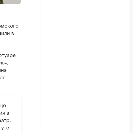
рмского
щили в
ртуаре
ль»,
нна
кле
ище
ия в
еатр.
туте