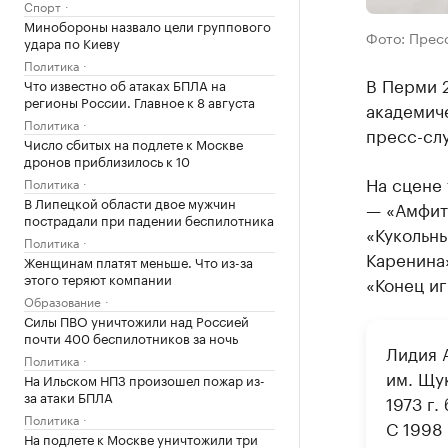
Спорт
Минобороны назвало цели группового
Фото: Прес
удара по Киеву
Политика
В Перми 2
Что известно об атаках БПЛА на
регионы России. Главное к 8 августа
академиче
Политика
пресс-сл
Число сбитых на подлете к Москве
дронов приблизилось к 10
На сцене 
Политика
В Липецкой области двое мужчин
— «Амфитр
пострадали при падении беспилотника
«Кукольны
Политика
Каренина»
Женщинам платят меньше. Что из-за
этого теряют компании
«Конец иг
Образование
Силы ПВО уничтожили над Россией
почти 400 беспилотников за ночь
Лидия 
Политика
им. Щук
На Ильском НПЗ произошел пожар из-
за атаки БПЛА
1973 г.
Политика
С 1998
На подлете к Москве уничтожили три