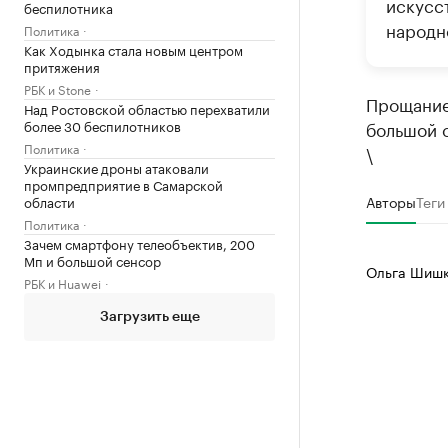
искусс
беспилотника
народн
Политика
Как Ходынка стала новым центром
притяжения
РБК и Stone
Прощание 
Над Ростовской областью перехватили
более 30 беспилотников
большой с
Политика
\
Украинские дроны атаковали
промпредприятие в Самарской
Авторы
Теги
области
Политика
Зачем смартфону телеобъектив, 200
Мп и большой сенсор
Ольга Шишк
РБК и Huawei
Загрузить еще