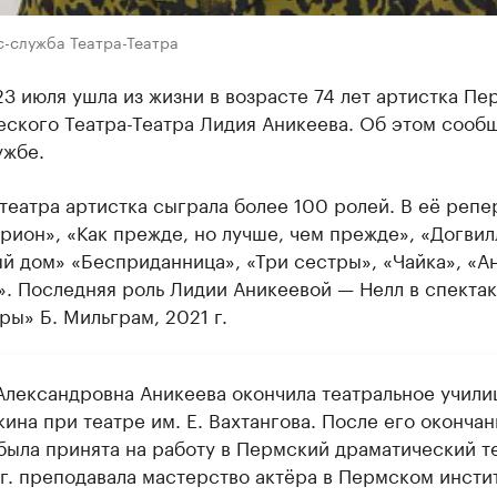
с-служба Театра-Театра
3 июля ушла из жизни в возрасте 74 лет артистка Пе
ского Театра-Театра Лидия Аникеева. Об этом сооб
ужбе.
театра артистка сыграла более 100 ролей. В её репе
ион», «Как прежде, но лучше, чем прежде», «Догвил
й дом» «Бесприданница», «Три сестры», «Чайка», «А
. Последняя роль Лидии Аникеевой — Нелл в спекта
ры» Б. Мильграм, 2021 г.
Александровна Аникеева окончила театральное учил
ина при театре им. Е. Вахтангова. После его окончан
 была принята на работу в Пермский драматический т
 г. преподавала мастерство актёра в Пермском инсти