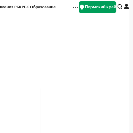
Пермский край
вления РБК
РБК Образование
редитные рейтинги
Франшизы
Газета
ок наличной валюты