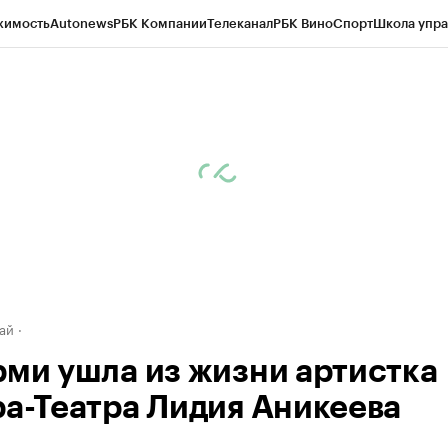
жимость
Autonews
РБК Компании
Телеканал
РБК Вино
Спорт
Школа упра
д
Стиль
Крипто
РБК Бизнес-среда
Дискуссионный клуб
Исследования
К
рагентов
Политика
Экономика
Бизнес
Технологии и медиа
Финансы
Рын
ай
рми ушла из жизни артистка
ра-Театра Лидия Аникеева