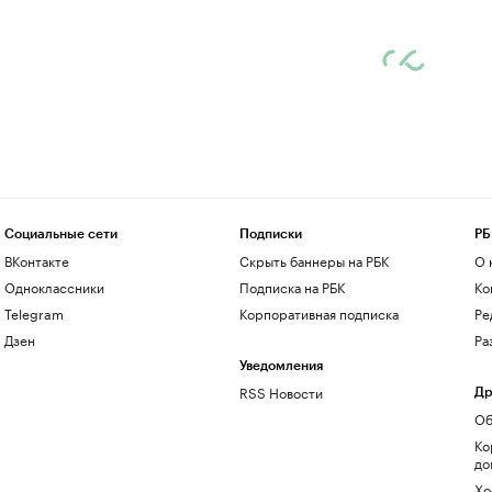
Социальные сети
Подписки
РБ
ВКонтакте
Скрыть баннеры на РБК
О 
Одноклассники
Подписка на РБК
Ко
Telegram
Корпоративная подписка
Ре
Дзен
Ра
Уведомления
RSS Новости
Др
Об
Ко
до
Хо