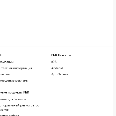
К
РБК Новости
компании
iOS
нтактная информация
Android
дакция
AppGallery
змещение рекламы
угие продукты РБК
лако для бизнеса
рпоративный регистратор
менов
стинг сайтов