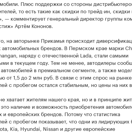
омобили. Плюс поддержки со стороны дистрибьютеро
телей, то есть такие как скидки по трейд-ин, скидки
», — комментирует генеральный директор группы ко
стиж» Артём Кононов.
го, на авторынке Прикамья происходит диверсификац
х автомобильных брендов. В Пермском крае марки Ch
hangan, наряду с отечественной Lada, стали самыми
ыми в текущем году. Тем не менее, автодилеры сооб
 автомобилей в премиальном сегменте, а также моде
ю от 1,5 до 2 млн руб. В связи с этим спрос на рынке
ей с пробегом остался стабильным, но цены на них 
 не хватает жителям нашего края, но и в принципе жи
 это наличие и возможность приобретения автомобил
 и европейских брендов. Потому что статистика
лей с пробегом показывает, что одни из лидирующих
ota, Kia, Hyundai, Nissan и другие европейские