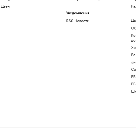
Дзен
Ра
Уведомления
RSS Новости
Др
Об
Ко
до
Хо
Ре
Зн
Са
РБ
РБ
Шк