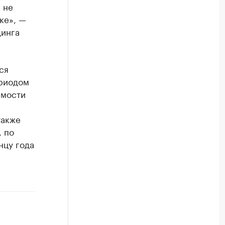
 не
ке», —
динга
ся
ериодом
имости
также
, по
нцу года