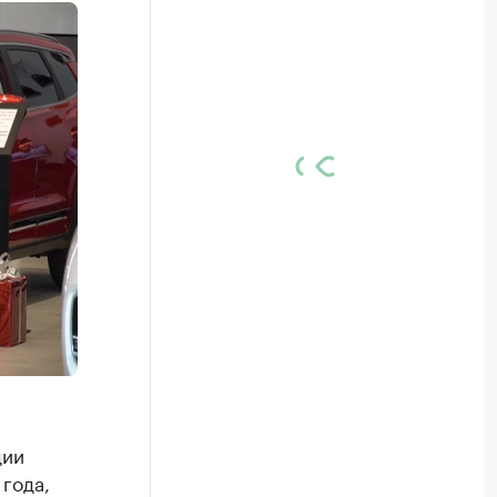
дии
года,