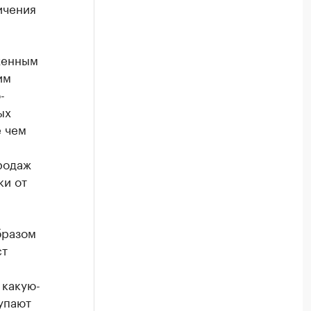
ичения
женным
им
-
ых
е чем
родаж
и от
бразом
ст
 какую-
упают