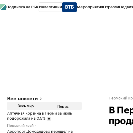
Подписка на РБК
Инвестиции
Мероприятия
Отрасли
Недви
РБК Курсы
РБК Life
Тренды
Визионеры
Национальные проекты
Горо
Спецпроекты СПб
Конференции СПб
Спецпроекты
Проверка конт
Пермский кр
Все новости
Пермь
Весь мир
В Пе
Аптечная корзина в Перми за июль
подорожала на 0,5%
прод
Пермский край
Аэропорт Домодедово перешел на