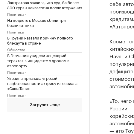
Лантратова заявила, что судьба более
себе авт
300 курян неизвестна после вторжения
производи
Политика
кредитам
На подлете к Москве сбили три
беспилотника
«Автопре
Политика
В Грузии назвали причину полного
Кроме то
блэкаута в стране
китайски
Общество
Haval и C
В Германии увидели «сценарий
теракта» в инциденте с дроном в
популярн
аэропорту
дефиците
Политика
стоимость
Украина признала угрозой
нацбезопасности актрису из сериала
автомобил
«СашаТаня»
Политика
«То, чего
Загрузить еще
России —
корейских
автомоби
— это Toy