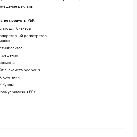
змещение рекламы
угие продукты РБК
лако для бизнеса
рпоративный регистратор
менов
стинг сайтов
г.решения
акомства
йт знакомств podbor.ru
К Компании
К Курсы
ола управления РБК