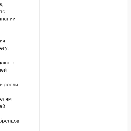
в,
 по
мпаний
ия
ery,
щают о
лей
выросли.
телям
ей
 брендов