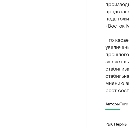
производи
представ
подытожи
«Восток 
Что касае
увеличен
прошлого
за счёт в
стабилиза
стабильна
мнению ав
рост сост
Авторы
Теги
РБК Пермь