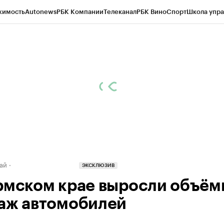
жимость
Autonews
РБК Компании
Телеканал
РБК Вино
Спорт
Школа упра
д
Стиль
Крипто
РБК Бизнес-среда
Дискуссионный клуб
Исследования
К
рагентов
Политика
Экономика
Бизнес
Технологии и медиа
Финансы
Рын
ай
ЭКСКЛЮЗИВ
рмском крае выросли объём
аж автомобилей