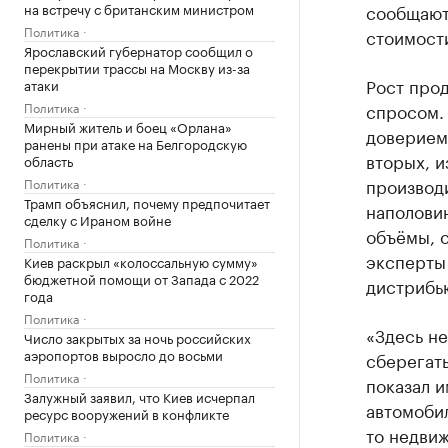
на встречу с британским министром
сообщают
Политика
стоимости
Ярославский губернатор сообщил о
перекрытии трассы на Москву из-за
Рост про
атаки
Политика
спросом. 
Мирный житель и боец «Орлана»
доверием 
ранены при атаке на Белгородскую
вторых, и
область
производи
Политика
Трамп объяснил, почему предпочитает
наполовин
сделку с Ираном войне
объёмы, 
Политика
эксперты
Киев раскрыл «колоссальную сумму»
бюджетной помощи от Запада с 2022
дистрибь
года
Политика
«Здесь не
Число закрытых за ночь российских
аэропортов выросло до восьми
сберегат
Политика
показал 
Залужный заявил, что Киев исчерпал
автомобил
ресурс вооружений в конфликте
то недвиж
Политика