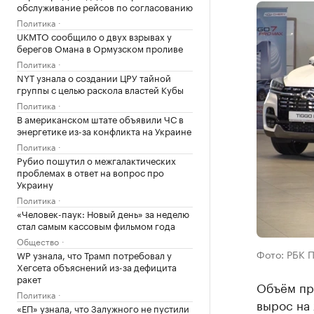
обслуживание рейсов по согласованию
Политика
UKMTO сообщило о двух взрывах у
берегов Омана в Ормузском проливе
Политика
NYT узнала о создании ЦРУ тайной
группы с целью раскола властей Кубы
Политика
В американском штате объявили ЧС в
энергетике из-за конфликта на Украине
Политика
Рубио пошутил о межгалактических
проблемах в ответ на вопрос про
Украину
Политика
«Человек-паук: Новый день» за неделю
стал самым кассовым фильмом года
Общество
Фото: РБК 
WP узнала, что Трамп потребовал у
Хегсета объяснений из-за дефицита
ракет
Объём пр
Политика
вырос на
«ЕП» узнала, что Залужного не пустили