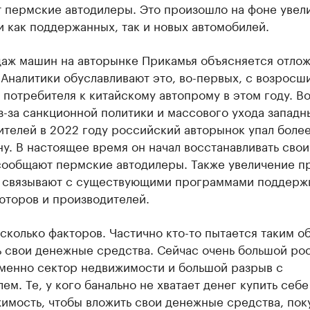
 пермские автодилеры. Это произошло на фоне увел
 как поддержанных, так и новых автомобилей.
даж машин на авторынке Прикамья объясняется отло
Аналитики обуславливают это, во-первых, с возросш
потребителя к китайскому автопрому в этом году. Во
з-за санкционной политики и массового ухода западн
телей в 2022 году российский авторынок упал боле
у. В настоящее время он начал восстанавливать свои
сообщают пермские автодилеры. Также увеличение п
 связывают с существующими программами поддержк
юторов и производителей.
сколько факторов. Частично кто-то пытается таким о
ь свои денежные средства. Сейчас очень большой ро
именно сектор недвижимости и большой разрыв с
ем. Те, у кого банально не хватает денег купить себе
имость, чтобы вложить свои денежные средства, пок