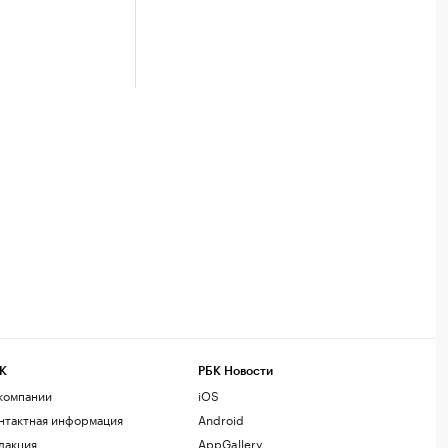
К
РБК Новости
компании
iOS
нтактная информация
Android
дакция
AppGallery