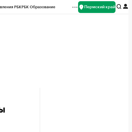
Пермский край
вления РБК
РБК Образование
редитные рейтинги
Франшизы
Газета
ок наличной валюты
ы