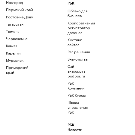
Новгород
РБК
Пермский край
Облако для
бизнеса
Ростов-на-Дону
Корпоративный
Татарстан
регистратор
Тюмень
доменов
Черноземье
Хостинг
сайтов
Кавказ
Рег.решения
Карелия
Знакомства
Мурманск
Сайт
Приморский
знакомств
край
podbor.ru
РБК
Компании
РБК Курсы
Школа
управления
РБК
РБК
Новости