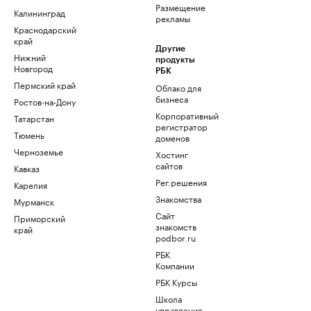
Размещение
Калининград
рекламы
Краснодарский
край
Другие
Нижний
продукты
Новгород
РБК
Пермский край
Облако для
бизнеса
Ростов-на-Дону
Корпоративный
Татарстан
регистратор
Тюмень
доменов
Черноземье
Хостинг
сайтов
Кавказ
Рег.решения
Карелия
Знакомства
Мурманск
Сайт
Приморский
знакомств
край
podbor.ru
РБК
Компании
РБК Курсы
Школа
управления