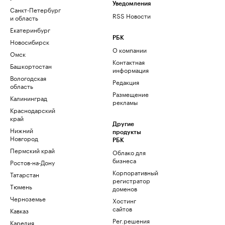
Уведомления
Санкт-Петербург
RSS Новости
и область
Екатеринбург
РБК
Новосибирск
О компании
Омск
Контактная
Башкортостан
информация
Вологодская
Редакция
область
Размещение
Калининград
рекламы
Краснодарский
край
Другие
Нижний
продукты
Новгород
РБК
Пермский край
Облако для
бизнеса
Ростов-на-Дону
Корпоративный
Татарстан
регистратор
Тюмень
доменов
Черноземье
Хостинг
сайтов
Кавказ
Рег.решения
Карелия