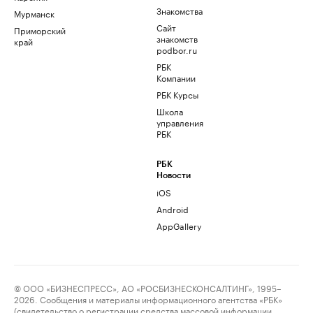
Знакомства
Мурманск
Сайт
Приморский
знакомств
край
podbor.ru
РБК
Компании
РБК Курсы
Школа
управления
РБК
РБК
Новости
iOS
Android
AppGallery
© ООО «БИЗНЕСПРЕСС», АО «РОСБИЗНЕСКОНСАЛТИНГ», 1995–
2026. Сообщения и материалы информационного агентства «РБК»
(свидетельство о регистрации средства массовой информации