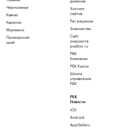
доменов
Черноземье
Хостинг
сайтов
Кавказ
Рег.решения
Карелия
Знакомства
Мурманск
Сайт
Приморский
знакомств
край
podbor.ru
РБК
Компании
РБК Курсы
Школа
управления
РБК
РБК
Новости
iOS
Android
AppGallery