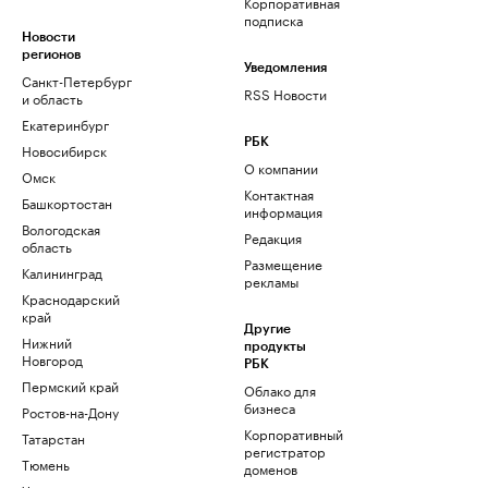
Корпоративная
подписка
Новости
регионов
Уведомления
Санкт-Петербург
RSS Новости
и область
Екатеринбург
РБК
Новосибирск
О компании
Омск
Контактная
Башкортостан
информация
Вологодская
Редакция
область
Размещение
Калининград
рекламы
Краснодарский
край
Другие
Нижний
продукты
Новгород
РБК
Пермский край
Облако для
бизнеса
Ростов-на-Дону
Корпоративный
Татарстан
регистратор
Тюмень
доменов