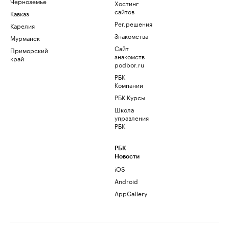
Черноземье
Хостинг
сайтов
Кавказ
Рег.решения
Карелия
Знакомства
Мурманск
Сайт
Приморский
знакомств
край
podbor.ru
РБК
Компании
РБК Курсы
Школа
управления
РБК
РБК
Новости
iOS
Android
AppGallery