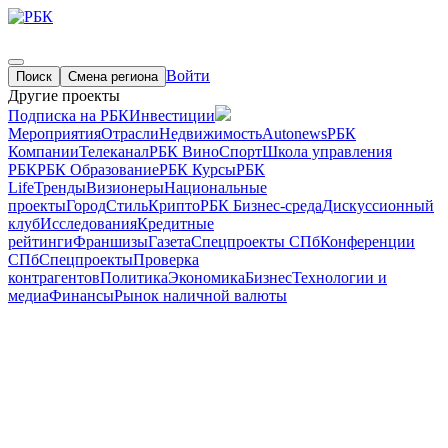
Войти
Поиск
Смена региона
Другие проекты
Подписка на РБК
Инвестиции
Мероприятия
Отрасли
Недвижимость
Autonews
РБК
Компании
Телеканал
РБК Вино
Спорт
Школа управления
РБК
РБК Образование
РБК Курсы
РБК
Life
Тренды
Визионеры
Национальные
проекты
Город
Стиль
Крипто
РБК Бизнес-среда
Дискуссионный
клуб
Исследования
Кредитные
рейтинги
Франшизы
Газета
Спецпроекты СПб
Конференции
СПб
Спецпроекты
Проверка
контрагентов
Политика
Экономика
Бизнес
Технологии и
медиа
Финансы
Рынок наличной валюты