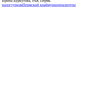
Ирина Буркутова, РБК Пермь
налог
туризм
Пермский край
муниципалитеты