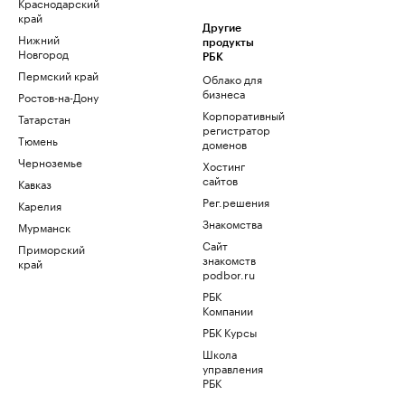
Краснодарский
край
Другие
Нижний
продукты
Новгород
РБК
Пермский край
Облако для
бизнеса
Ростов-на-Дону
Корпоративный
Татарстан
регистратор
Тюмень
доменов
Черноземье
Хостинг
сайтов
Кавказ
Рег.решения
Карелия
Знакомства
Мурманск
Сайт
Приморский
знакомств
край
podbor.ru
РБК
Компании
РБК Курсы
Школа
управления
РБК