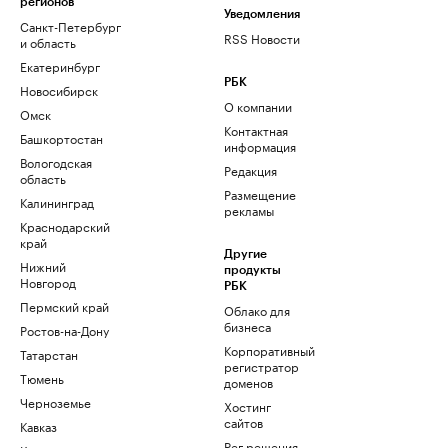
регионов
Уведомления
Санкт-Петербург
RSS Новости
и область
Екатеринбург
РБК
Новосибирск
О компании
Омск
Контактная
Башкортостан
информация
Вологодская
Редакция
область
Размещение
Калининград
рекламы
Краснодарский
край
Другие
Нижний
продукты
Новгород
РБК
Пермский край
Облако для
бизнеса
Ростов-на-Дону
Корпоративный
Татарстан
регистратор
Тюмень
доменов
Черноземье
Хостинг
сайтов
Кавказ
Рег.решения