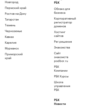
Новгород
РБК
Пермский край
Облако для
бизнеса
Ростов-на-Дону
Корпоративный
Татарстан
регистратор
Тюмень
доменов
Черноземье
Хостинг
сайтов
Кавказ
Рег.решения
Карелия
Знакомства
Мурманск
Сайт
Приморский
знакомств
край
podbor.ru
РБК
Компании
РБК Курсы
Школа
управления
РБК
РБК
Новости