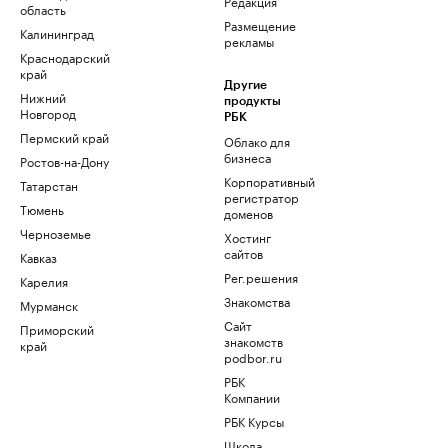
Редакция
область
Размещение
Калининград
рекламы
Краснодарский
край
Другие
Нижний
продукты
Новгород
РБК
Пермский край
Облако для
бизнеса
Ростов-на-Дону
Корпоративный
Татарстан
регистратор
Тюмень
доменов
Черноземье
Хостинг
сайтов
Кавказ
Рег.решения
Карелия
Знакомства
Мурманск
Сайт
Приморский
знакомств
край
podbor.ru
РБК
Компании
РБК Курсы
Школа