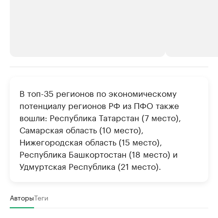
РБК Компании
РБК Компании
В топ-35 регионов по экономическому
Крупнейшие производители и
Страховые к
потенциалу регионов РФ из ПФО также
продавцы медийной продукции
присутствую
вошли: Республика Татарстан (7 место),
Ознакомьтесь с информацией в каталоге
Посмотрите в ката
Самарская область (10 место),
Нижегородская область (15 место),
Республика Башкортостан (18 место) и
Удмуртская Республика (21 место).
Авторы
Теги