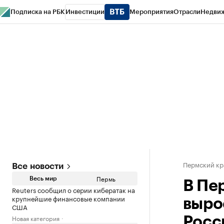
Подписка на РБК
Инвестиции
Мероприятия
Отрасли
Недви
РБК Курсы
РБК Life
Тренды
Визионеры
Национальные проекты
Горо
Спецпроекты СПб
Конференции СПб
Спецпроекты
Проверка конт
Пермский кр
Все новости
Пермь
Весь мир
В Пе
Reuters сообщил о серии кибератак на
крупнейшие финансовые компании
выро
США
Новая категория
Росс