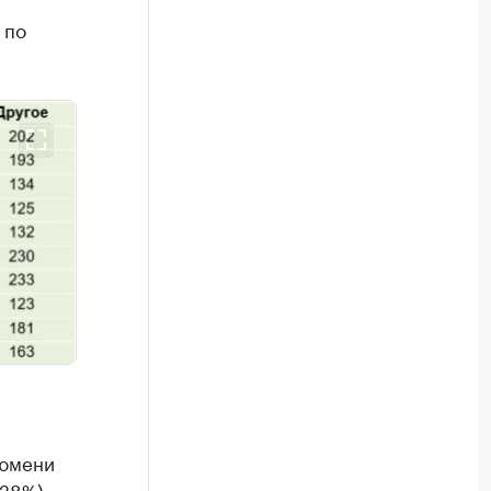
 по
Тюмени
+28%).