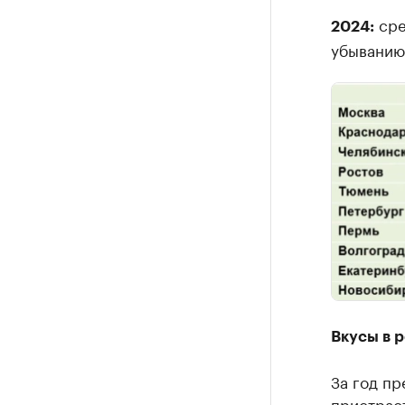
сре
2024:
убыванию
Вкусы в 
За год п
пристраст