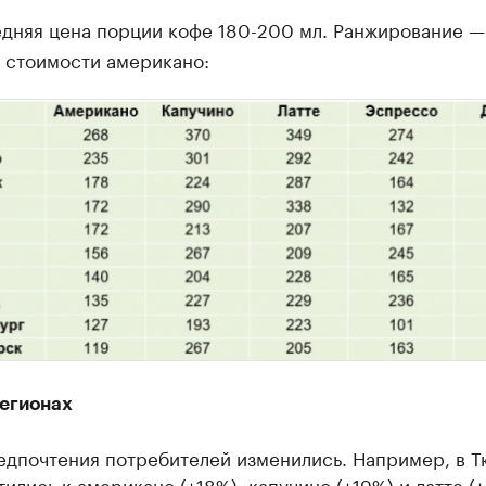
дняя цена порции кофе 180-200 мл. Ранжирование —
 стоимости американо:
регионах
редпочтения потребителей изменились. Например, в 
ились к американо (+18%), капучино (+19%) и латте (