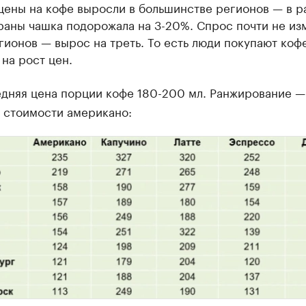
цены на кофе выросли в большинстве регионов — в р
 организации в нефтегазовой промышленно
раны чашка подорожала на 3-20%. Спрос почти не из
гионов — вырос на треть. То есть люди покупают кофе
верьте данные в каталоге
на рост цен.
дняя цена порции кофе 180-200 мл. Ранжирование —
 стоимости американо: