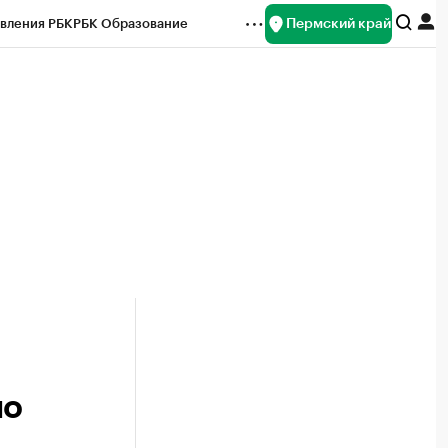
Пермский край
вления РБК
РБК Образование
редитные рейтинги
Франшизы
Газета
ок наличной валюты
по