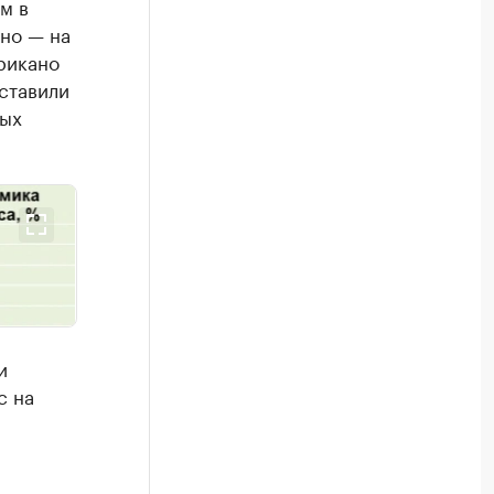
м в
но — на
рикано
ставили
ных
и
с на