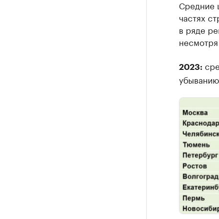
Средние 
Крупные
частях ст
в ряде ре
Найдите и про
несмотря 
сре
2023:
убыванию