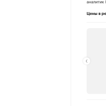
аналитик 
Цены в р
РБК Компан