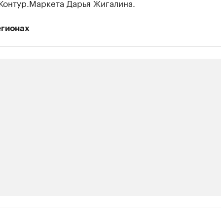
Контур.Маркета Дарья Жигалина.
егионах
ии