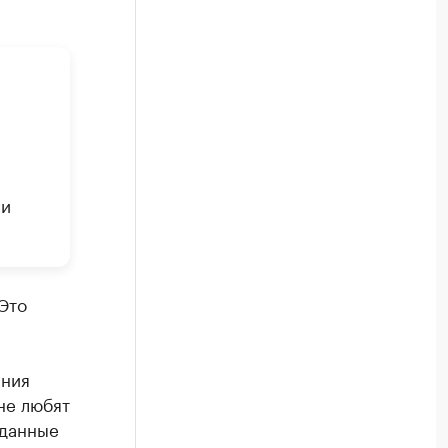
 и
Это
и
ания
не любят
 данные