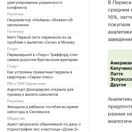
В Пермско
урегулировании украинского
конфликта
среднем п
Политика
16%, латт
Гендиректор «ИжАвиа» объявил об
покупали 
увольнении
аналитики
Политика
Матч Первой лиги перенесли из-за
заведени
проблем с вылетом «Сочи» в Москву
Спорт
Перешедший в «Лидс» Траффорд стал
самым дорогим британским вратарем
Спорт
Как устроены приватные террасы в
квартирах «Серии плюс»
РБК и ПИК Серия плюс
Аэропорт Домодедово открыли для
приема и вылета самолетов
Аналитики
Политика
предпочт
Женщина и ребенок погибли во время
непогоды в Смоленске
разные на
Общество
аналогич
Арест запросили обвиняемой по делу о
порнографии экс-участнице «Дома-2»