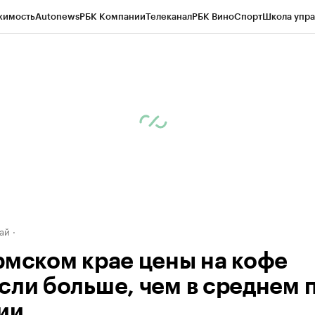
жимость
Autonews
РБК Компании
Телеканал
РБК Вино
Спорт
Школа упра
д
Стиль
Крипто
РБК Бизнес-среда
Дискуссионный клуб
Исследования
К
рагентов
Политика
Экономика
Бизнес
Технологии и медиа
Финансы
Рын
ай
рмском крае цены на кофе
сли больше, чем в среднем 
ии