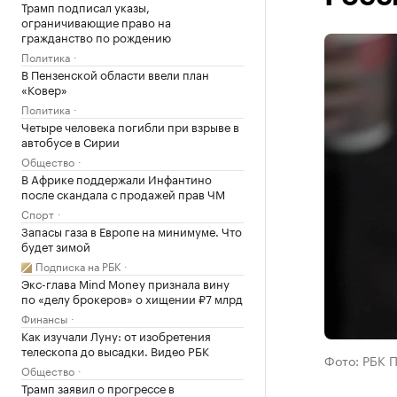
Трамп подписал указы,
ограничивающие право на
гражданство по рождению
Политика
В Пензенской области ввели план
«Ковер»
Политика
Четыре человека погибли при взрыве в
автобусе в Сирии
Общество
В Африке поддержали Инфантино
после скандала с продажей прав ЧМ
Спорт
Запасы газа в Европе на минимуме. Что
будет зимой
Подписка на РБК
Экс-глава Mind Money признала вину
по «делу брокеров» о хищении ₽7 млрд
Финансы
Как изучали Луну: от изобретения
телескопа до высадки. Видео РБК
Фото: РБК 
Общество
Трамп заявил о прогрессе в