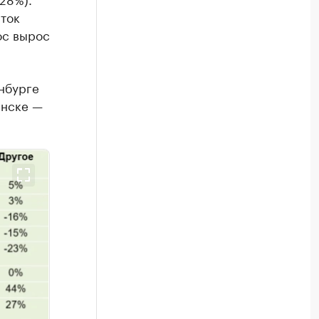
иток
ос вырос
инбурге
инске —