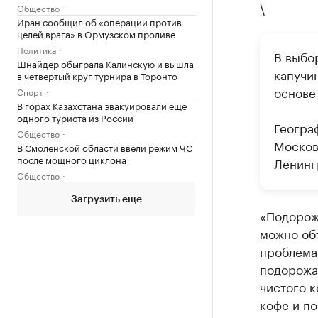
\
Общество
Иран сообщил об «операции против
целей врага» в Ормузском проливе
Политика
В выбо
Шнайдер обыграла Калинскую и вышла
капучин
в четвертый круг турнира в Торонто
основе 
Спорт
В горах Казахстана эвакуировали еще
одного туриста из России
Геогра
Общество
Москов
В Смоленской области ввели режим ЧС
после мощного циклона
Ленинг
Общество
Загрузить еще
«Подорож
можно об
проблемам
подорожа
чистого к
кофе и по