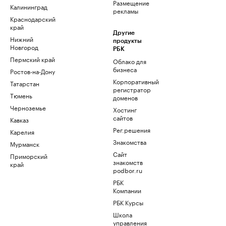
Размещение
Калининград
рекламы
Краснодарский
край
Другие
Нижний
продукты
Новгород
РБК
Пермский край
Облако для
бизнеса
Ростов-на-Дону
Корпоративный
Татарстан
регистратор
Тюмень
доменов
Черноземье
Хостинг
сайтов
Кавказ
Рег.решения
Карелия
Знакомства
Мурманск
Сайт
Приморский
знакомств
край
podbor.ru
РБК
Компании
РБК Курсы
Школа
управления