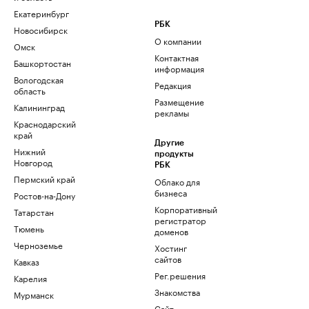
Екатеринбург
РБК
Новосибирск
О компании
Омск
Контактная
Башкортостан
информация
Вологодская
Редакция
область
Размещение
Калининград
рекламы
Краснодарский
край
Другие
Нижний
продукты
Новгород
РБК
Пермский край
Облако для
бизнеса
Ростов-на-Дону
Корпоративный
Татарстан
регистратор
Тюмень
доменов
Черноземье
Хостинг
сайтов
Кавказ
Рег.решения
Карелия
Знакомства
Мурманск
Сайт