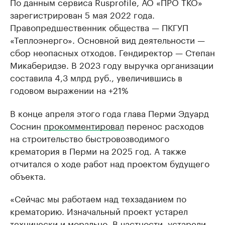
По данным сервиса
Rusprofile
, АО «ПРО ТКО»
зарегистрирован 5 мая 2022 года.
Правопредшественник общества — ПКГУП
«Теплоэнерго». Основной вид деятельности —
сбор неопасных отходов. Гендиректор — Степан
Микаберидзе. В 2023 году выручка организации
составила 4,3 млрд руб., увеличившись в
годовом выражении на +21%
В конце апреля этого года глава Перми Эдуард
Соснин
прокомментировал
перенос расходов
на строительство быстровозводимого
крематория в Перми на 2025 год. А также
отчитался о ходе работ над проектом будущего
объекта.
«Сейчас мы работаем над техзаданием по
крематорию. Изначальный проект устарел
технически и морально. В частности, устарели