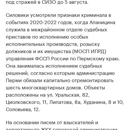
под стражей в СИЗО до 5 августа.
Крупные организации в
Крупнейшие
нефтегазовой промышленности
недвижимос
Силовики усмотрели признаки криминала в
Найдите и проверьте данные в каталоге
Посмотрите данные
событиях 2020-2022 годов, когда Апаницина
служила в межрайонном отделе судебных
приставов по исполнению особых
исполнительных производств, розыску
должников и их имущества (МОСП ИПРД)
управления ФССП России по Пермскому краю.
Она занималась исполнением судебных
решений, согласно которым администрацию
Перми обязали капитально отремонтировать
шесть многоквартирных домов. Объекты
расположены на ул. Уральская, 82,
Циолковского, 11, Липатова, 8а, Худанина, 8 и 10,
Соловьева, 12.
На основании писем от взыскателей и
департамента ЖКХ городской администрации