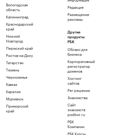
Вологодская
Редакция
область
Размещение
Калининград
рекламы
Краснодарский
край
Другие
Нижний
продукты
Новгород
РБК
Пермский край
Облако для
бизнеса
Ростов-на-Дону
Корпоративный
Татарстан
регистратор
Тюмень
доменов
Черноземье
Хостинг
сайтов
Кавказ
Рег.решения
Карелия
Знакомства
Мурманск
Сайт
Приморский
знакомств
край
podbor.ru
РБК
Компании
РБК Курсы