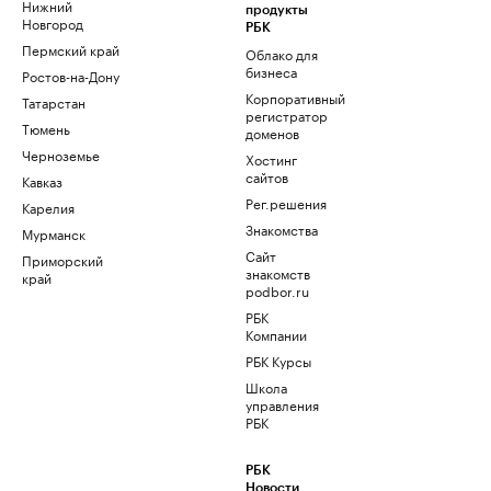
Нижний
продукты
Новгород
РБК
Пермский край
Облако для
бизнеса
Ростов-на-Дону
Корпоративный
Татарстан
регистратор
Тюмень
доменов
Черноземье
Хостинг
сайтов
Кавказ
Рег.решения
Карелия
Знакомства
Мурманск
Сайт
Приморский
знакомств
край
podbor.ru
РБК
Компании
РБК Курсы
Школа
управления
РБК
РБК
Новости