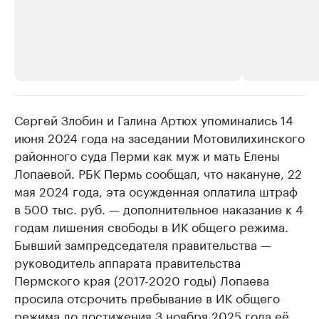
Сергей Злобин и Галина Артюх упоминались 14
РБК Компании
РБК Компании
июня 2024 года на заседании Мотовилихинского
Крупнейшие производители и
Страховые к
районного суда Перми как муж и мать Елены
продавцы медийной продукции
присутствую
Лопаевой. РБК Пермь сообщал, что накануне, 22
Ознакомьтесь с информацией в каталоге
Посмотрите в ката
мая 2024 года, эта осужденная оплатила штраф
в 500 тыс. руб. — дополнительное наказание к 4
годам лишения свободы в ИК общего режима.
Бывший зампредседателя правительства —
руководитель аппарата правительства
Пермского края (2017-2020 годы) Лопаева
просила отсрочить пребывание в ИК общего
режима до достижения 3 ноября 2025 года её