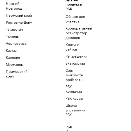
Нижний
продукты
Новгород
РБК
Пермский край
Облако для
бизнеса
Ростов-на-Дону
Корпоративный
Татарстан
регистратор
Тюмень
доменов
Черноземье
Хостинг
сайтов
Кавказ
Рег.решения
Карелия
Знакомства
Мурманск
Сайт
Приморский
знакомств
край
podbor.ru
РБК
Компании
РБК Курсы
Школа
управления
РБК
РБК