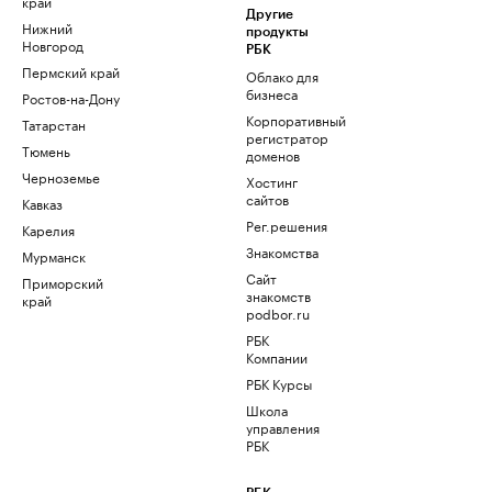
край
Другие
Нижний
продукты
Новгород
РБК
Пермский край
Облако для
бизнеса
Ростов-на-Дону
Корпоративный
Татарстан
регистратор
Тюмень
доменов
Черноземье
Хостинг
сайтов
Кавказ
Рег.решения
Карелия
Знакомства
Мурманск
Сайт
Приморский
знакомств
край
podbor.ru
РБК
Компании
РБК Курсы
Школа
управления
РБК