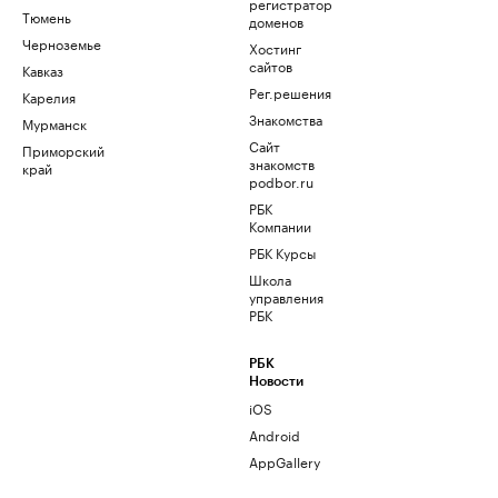
регистратор
Тюмень
доменов
Черноземье
Хостинг
сайтов
Кавказ
Рег.решения
Карелия
Знакомства
Мурманск
Сайт
Приморский
знакомств
край
podbor.ru
РБК
Компании
РБК Курсы
Школа
управления
РБК
РБК
Новости
iOS
Android
AppGallery