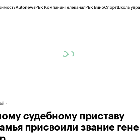
жимость
Autonews
РБК Компании
Телеканал
РБК Вино
Спорт
Школа упра
д
Стиль
Крипто
РБК Бизнес-среда
Дискуссионный клуб
Исследования
К
рагентов
Политика
Экономика
Бизнес
Технологии и медиа
Финансы
Рын
ай
ному судебному приставу
амья присвоили звание гене
р