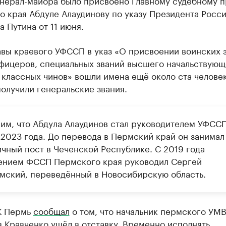
енерал-майора было присвоено Главному судебному п
о края Абдуле Алаудинову по указу Президента Росс
 Путина от 11 июня.
авы краевого УФССП в указ «О присвоении воинских 
фицеров, специальных званий высшего начальствующ
 классных чинов» вошли имена ещё около ста человек
олучили генеральские звания.
им, что Абдула Алаудинов стал руководителем УФССП
 2023 года. До перевода в Пермский край он занимал
ичный пост в Чеченской Республике. С 2019 года
ением ФССП Пермского края руководил Сергей
мский, переведённый в Новосибирскую область.
К Пермь
сообщал
о том, что начальник пермского УМ
 Кравченко ушёл в отставку. Временно исполнять