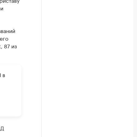
риставу
ии
званий
его
, 87 из
 в
ВД