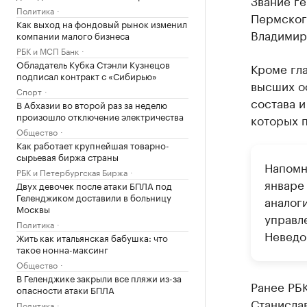
Звание г
Политика
Пермског
Как выход на фондовый рынок изменил
Владимира
компании малого бизнеса
РБК и МСП Банк
Обладатель Кубка Стэнли Кузнецов
Кроме гл
подписал контракт с «Сибирью»
высших о
Спорт
состава и
В Абхазии во второй раз за неделю
произошло отключение электричества
которых п
Общество
Как работает крупнейшая товарно-
сырьевая биржа страны
Напомн
РБК и Петербургская Биржа
январе
Двух девочек после атаки БПЛА под
Геленджиком доставили в больницу
аналог
Москвы
управл
Политика
Неведо
Жить как итальянская бабушка: что
такое нонна-максинг
Общество
В Геленджике закрыли все пляжи из-за
Ранее РБ
опасности атаки БПЛА
Станислав
Политика