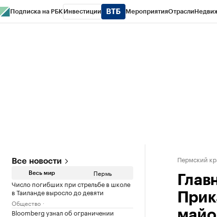
Подписка на РБК
Инвестиции
Мероприятия
Отрасли
Недви
РБК Курсы
РБК Life
Тренды
Визионеры
Национальные проекты
Горо
Спецпроекты СПб
Конференции СПб
Спецпроекты
Проверка конт
Пермский кр
Все новости
Пермь
Весь мир
Глав
Число погибших при стрельбе в школе
в Таиланде выросло до девяти
Прик
Общество
Bloomberg узнал об ограничении
майо