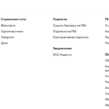
Социальные сети
Подписки
РБ
ВКонтакте
Скрыть баннеры на РБК
О 
Одноклассники
Подписка на РБК
Ко
Telegram
Корпоративная подписка
Ре
Дзен
Ра
Уведомления
RSS Новости
Др
Об
Ко
до
Хо
Ре
Зн
Са
РБ
РБ