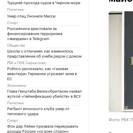
Турцией прохода судов в Черном море
Политика
Умер отец Лионеля Месси
Спорт
Россиянина арестовали за
финансирование терроризма
«звездами» в Telegram
Общество
Школы с отличием: как изменилось
представление об учебе рядом с домом
РБК и ПИК Серия плюс
Politico рассказало, как «газовая
авантюра» Германии угрожает зиме в
ЕС
Экономика
Глава Генштаба Великобритании назвал
жуткой «геймификацию убийств» в ВСУ
Политика
Регбист японского клуба умер от
теплового удара
Фото: РБК 
Спорт
Фон дер Ляйен призвала перекрывать
доходы России «со всех сторон»