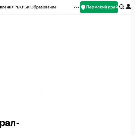
Пермский край
вления РБК
РБК Образование
редитные рейтинги
Франшизы
Газета
ок наличной валюты
рал-