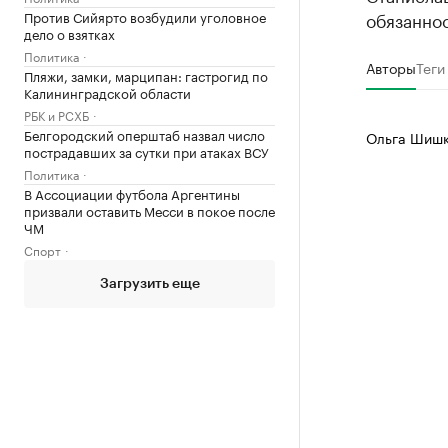
Против Сийярто возбудили уголовное
обязаннос
дело о взятках
Политика
Авторы
Теги
Пляжи, замки, марципан: гастрогид по
Калининградской области
РБК и РСХБ
Белгородский оперштаб назвал число
Ольга Шишк
пострадавших за сутки при атаках ВСУ
Политика
В Ассоциации футбола Аргентины
призвали оставить Месси в покое после
ЧМ
Спорт
Загрузить еще