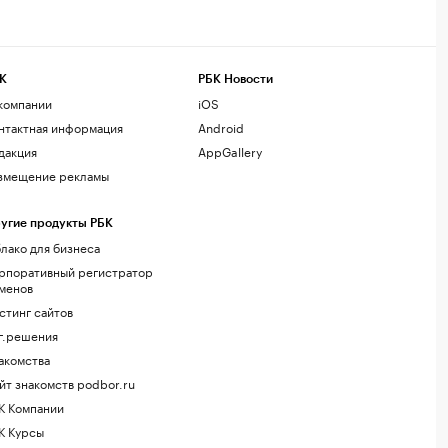
К
РБК Новости
компании
iOS
нтактная информация
Android
дакция
AppGallery
змещение рекламы
угие продукты РБК
лако для бизнеса
рпоративный регистратор
менов
стинг сайтов
г.решения
акомства
йт знакомств podbor.ru
К Компании
К Курсы