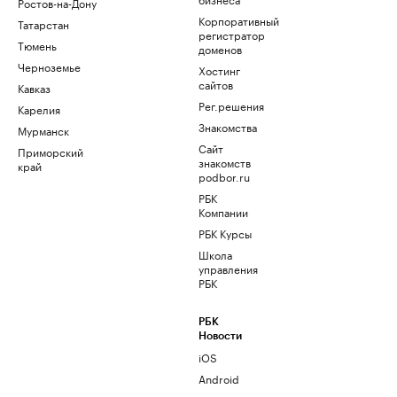
Ростов-на-Дону
Корпоративный
Татарстан
регистратор
Тюмень
доменов
Черноземье
Хостинг
сайтов
Кавказ
Рег.решения
Карелия
Знакомства
Мурманск
Сайт
Приморский
знакомств
край
podbor.ru
РБК
Компании
РБК Курсы
Школа
управления
РБК
РБК
Новости
iOS
Android