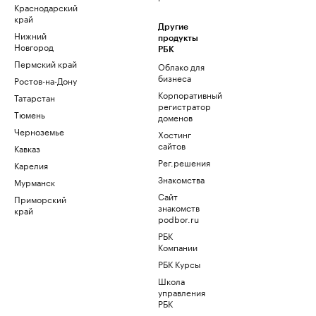
Краснодарский
край
Другие
Нижний
продукты
Новгород
РБК
Пермский край
Облако для
бизнеса
Ростов-на-Дону
Корпоративный
Татарстан
регистратор
Тюмень
доменов
Черноземье
Хостинг
сайтов
Кавказ
Рег.решения
Карелия
Знакомства
Мурманск
Сайт
Приморский
знакомств
край
podbor.ru
РБК
Компании
РБК Курсы
Школа
управления
РБК