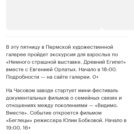
В эту пятницу в Пермской художественной
РБК Компании
РБК Компании
галерее пройдет экскурсия для взрослых по
Крупнейшие производители и
Страховые к
«Немного страшной выставке. Древний Египет»
продавцы медийной продукции
присутствую
вместе с Евгенией Орлатых. Начало в 18:00.
Ознакомьтесь с информацией в каталоге
Посмотрите в ката
Подробности — на сайте галереи. 0+
На Часовом заводе стартует мини-фестиваль
документальных фильмов о семейных связях и
отношениях между поколениями — «Видимо.
Вместе». Событие откроется фильмом
«Беглецы» режиссера Юлии Бобковой. Начало в
19:00. 16+