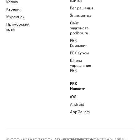
Кавказ
Рег.решения
Карелия
Знакомства
Мурманск
Сайт
Приморский
знакомств
край
podbor.ru
РБК
Компании
РБК Курсы
Школа
управления
РБК
РБК
Новости
iOS
Android
AppGallery
© ООО «БИЗНЕСПРЕСС», АО «РОСБИЗНЕСКОНСАЛТИНГ», 1995–