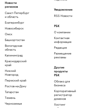
Новости
регионов
Уведомления
Санкт-Петербург
RSS Новости
и область
Екатеринбург
РБК
Новосибирск
О компании
Омск
Контактная
Башкортостан
информация
Вологодская
Редакция
область
Размещение
Калининград
рекламы
Краснодарский
край
Другие
Нижний
продукты
Новгород
РБК
Пермский край
Облако для
бизнеса
Ростов-на-Дону
Корпоративный
Татарстан
регистратор
Тюмень
доменов
Черноземье
Хостинг
сайтов